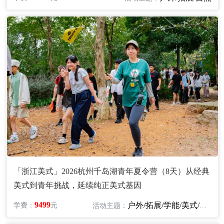
「浙江美式」2026杭州千岛湖青年夏令营（8天）从经典
美式到青年挑战，延续纯正美式基因
9499
户外/拓展/学能/美式/英语
学费：
元
活动主题：