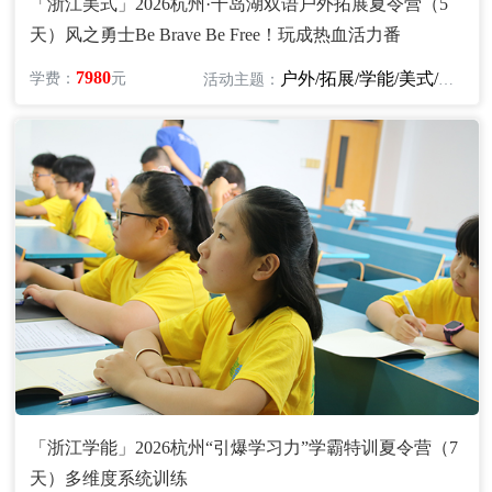
「浙江美式」2026杭州·千岛湖双语户外拓展夏令营（5
天）风之勇士Be Brave Be Free！玩成热血活力番
7980
户外/拓展/学能/美式/英语/探险
学费：
元
活动主题：
「浙江学能」2026杭州“引爆学习力”学霸特训夏令营（7
天）多维度系统训练