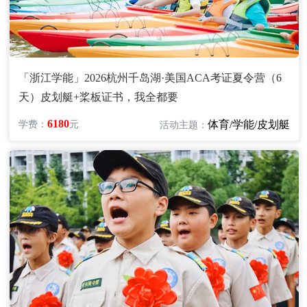
「浙江学能」2026杭州千岛湖·美国ACA考证夏令营（6
天）皮划艇+桨板证书，我全都要
6180
体育/学能/皮划艇
学费：
元
活动主题：