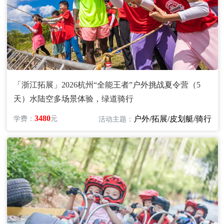
「浙江拓展」2026杭州“全能王者”户外挑战夏令营（5
天）水陆空多场景体验，绿道骑行
3480
户外/拓展/皮划艇/骑行
学费：
元
活动主题：