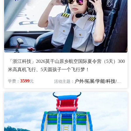
「浙江科技」2026莫干山原乡航空国际夏令营（5天）300
米高真机飞行、5天圆孩子一个飞行梦！
3599
户外/拓展/学能/科技/航空
学费：
元
活动主题：