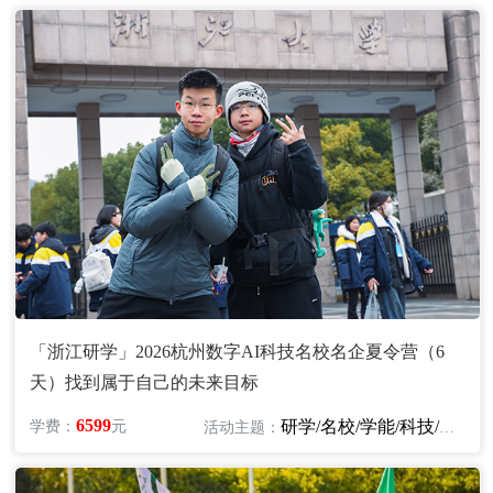
志行趣学夏令营
超人营地教育夏令营
巅峰减重训练营
凯撒童行夏令营
卓越好习惯夏令营
千岛湖星空国际营地
成长传送门夏令营
苏州文武堂夏令营
欧露克夏令营
黄埔荣耀冬夏令营
「浙江研学」2026杭州数字AI科技名校名企夏令营（6
天）找到属于自己的未来目标
6599
研学/名校/学能/科技/机器人
学费：
元
活动主题：