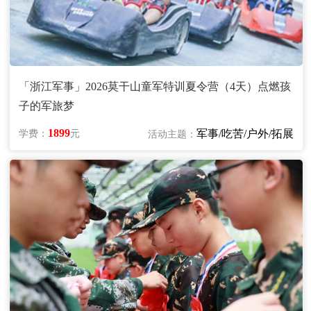
「浙江军事」2026莫干山童军特训夏令营（4天）点燃孩
子的军旅梦
1899
军事/吃苦/户外/拓展
学费：
元
活动主题：