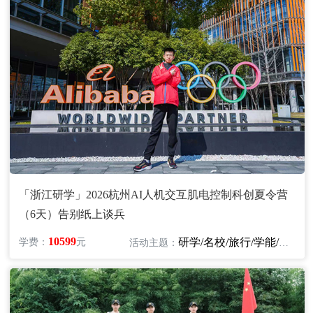
「浙江研学」2026杭州AI人机交互肌电控制科创夏令营
（6天）告别纸上谈兵
10599
研学/名校/旅行/学能/科技/机器人
学费：
元
活动主题：