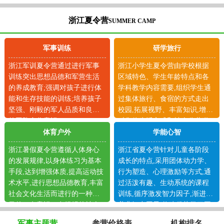
浙江夏令营
SUMMER CAMP
军事训练
研学旅行
浙江军训夏令营通过进行军事
浙江小学生夏令营由学校根据
训练突出思想品德和军营生活
区域特色、学生年龄特点和各
的养成教育;强调对孩子进行体
学科教学内容需要,组织学生通
能和生存技能的训练;培养孩子
过集体旅行、食宿的方式走出
坚强、刚毅的军人品质和良好
校园,拓展视野、丰富知识,增加
的团队合作意识。
对集体生活方式和社会公共道
德的体验。
体育户外
学能心智
浙江暑假夏令营遵循人体身心
浙江省夏令营针对儿童各阶段
的发展规律,以身体练习为基本
成长的特点,采用团体动力学、
手段,达到增强体质,提高运动技
行为塑造、心理激励等方式,通
术水平,进行思想品德教育,丰富
过活泼有趣、生动系统的课程
社会文化生活而进行的一种有
训练,循序激发智力因子,渐进培
目的、有意识、有组织的社会
养非智力因子,构建优势学习平
活动。
台。
军事主题营
参营价格表
机构排名