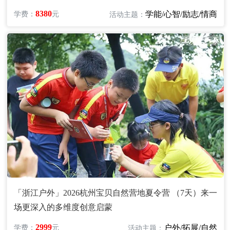
8380
学能/心智/励志/情商
学费：
元
活动主题：
「浙江户外」2026杭州宝贝自然营地夏令营 （7天）来一
场更深入的多维度创意启蒙
2999
户外/拓展/自然
学费：
元
活动主题：