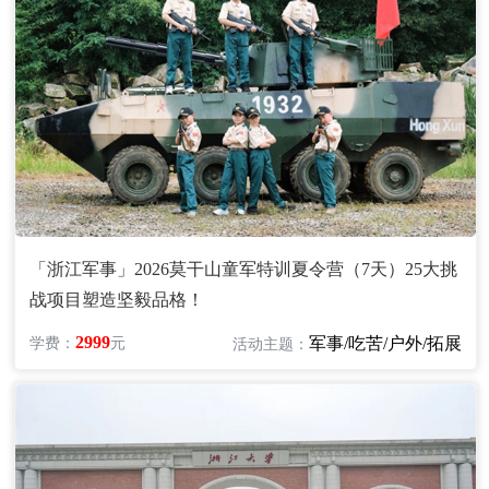
「浙江军事」2026莫干山童军特训夏令营（7天）25大挑
战项目塑造坚毅品格！
2999
军事/吃苦/户外/拓展
学费：
元
活动主题：