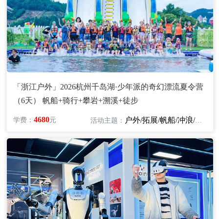
「浙江户外」2026杭州千岛湖·少年派的奇幻漂流夏令营
（6天） 帆船+骑行+攀岩+溯溪+徒步
4680
户外/拓展/帆船/冲浪/皮划艇/骑行
学费：
元
活动主题：