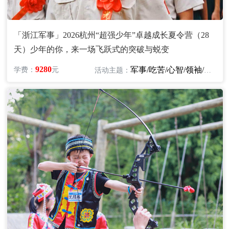
「浙江军事」2026杭州“超强少年”卓越成长夏令营（28
天）少年的你，来一场飞跃式的突破与蜕变
9280
军事/吃苦/心智/领袖/励志
学费：
元
活动主题：