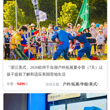
「浙江美式」2026杭州千岛湖户外拓展夏令营（7天）让
孩子提前了解和适应美国营地生活
9499
户外/拓展/学能/美式/英语
学费：
元
活动主题：