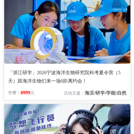
「浙江研学」2026宁波海洋生物研究院科考夏令营（5
天）跟海洋生物们来一场0距离约会！
8999
海滨/研学/学能/自然
学费：
元
活动主题：