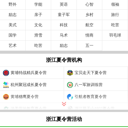
野外
学能
英语
心智
领袖
励志
亲子
童子军
乡村
旅行
美式
文化
科技
航空
吃苦
国学
滑雪
马术
情商
羽毛球
艺术
吃苦
励志
五一
浙江夏令营机构
黄埔特战精兵夏令营
宝贝走天下夏令营
杭州聚冠成长夏令营
八一军旅训练营
黄埔穗鹰夏令营
引航者教育夏令营
游美营地教育夏令营
浙江莫干山1932夏令营
浙江夏令营活动
减肥达人训练营
坚果部落夏令营