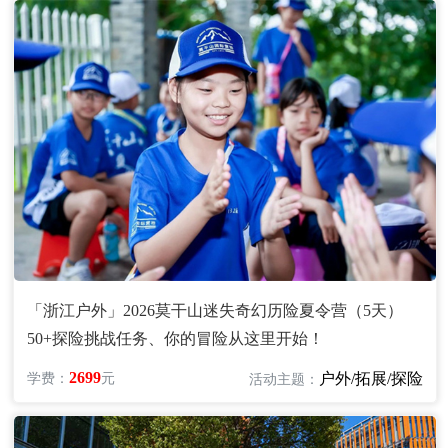
「浙江户外」2026莫干山迷失奇幻历险夏令营（5天）
50+探险挑战任务、你的冒险从这里开始！
2699
户外/拓展/探险
学费：
元
活动主题：