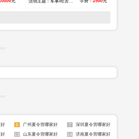
10000
元
学费：
2500
元
活动主题：
军事/吃苦/心智
家好
广州夏令营哪家好
深圳夏令营哪家好
6
7
家好
山东夏令营哪家好
济南夏令营哪家好
13
14