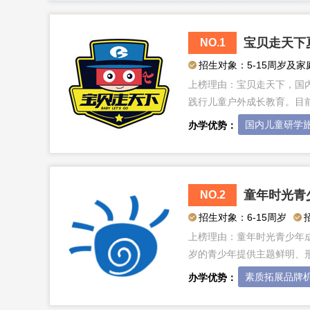
宝贝走天下
NO.1
招生对象：5-15周岁及家
上榜理由：
宝贝走天下，国内
践行儿童户外成长教育。目
国内儿童研学
办学优势：
童年时光青
NO.2
招生对象：6-15周岁
上榜理由：
童年时光青少年
岁的青少年提供主题鲜明、
素质拓展品牌
办学优势：