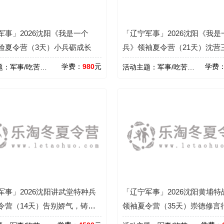
军事」2026沈阳《我是一个
「辽宁军事」2026沈阳《我是
验夏令营（3天）小兵砺成长
兵》领袖夏令营（21天）沈营
精兵
学费：
980
元
学费
题：
军事/吃苦/心智
活动主题：
军事/吃苦/心智/励志
军事」2026沈阳讲武堂特种兵
「辽宁军事」2026沈阳黄埔特
令营（14天）告别娇气，铸就
领袖夏令营（35天）崇德修言
梦向未来