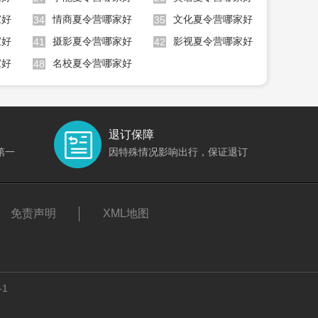
家好
情商夏令营哪家好
文化夏令营哪家好
34
35
家好
摄影夏令营哪家好
影视夏令营哪家好
41
42
家好
名校夏令营哪家好
48
退订保障
第一
因特殊情况影响出行，保证退订
免责声明
XML地图
-1