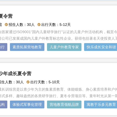
夏令营
庭
招生人数：30人
出行天数：5-12天
首家通过ISO9001“国内儿童研学旅行”认证的儿童户外活动机构，截
前公司已发展成国内儿童户外教育标志性企业。获得包括著名天使投资人
旅行
素质拓展营地教育
儿童户外教育专家
快乐成长安全和谐
少年成长夏令营
招生人数：30人
出行天数：5-10天
成长训练营是以青少年为主的集素质教育、体能锻炼、身心素质培养和户外
形式多样、趣味盎然的各类研学旅行、夏冬令营项目等。童年时光从第一
机构
体验式军事化管理
营地教育领航品牌
寓教于乐多元教育