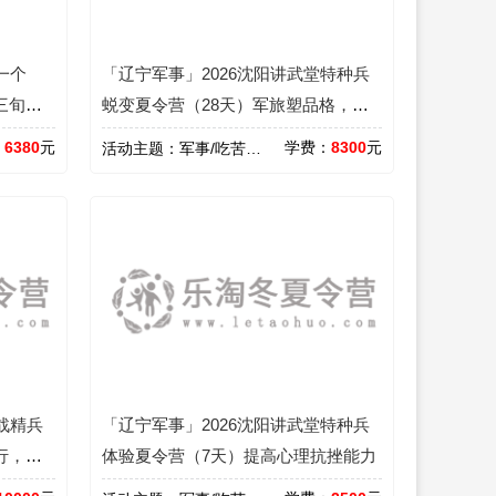
一个
「辽宁军事」2026沈阳讲武堂特种兵
三旬砺
蜕变夏令营（28天）军旅塑品格，蜕
变向荣光
：
6380
元
学费：
8300
元
活动主题：
军事/吃苦/心智/领袖/励志
战精兵
「辽宁军事」2026沈阳讲武堂特种兵
行，追
体验夏令营（7天）提高心理抗挫能力