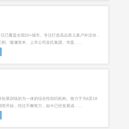
至今日已覆盖全国20+城市。专注打造高品质儿童户外活动，
王刚、暾澜资本、上市公司皇氏集团、华盖……
拓展训练的为一体的综合性组织机构。致力于为6至18
期营开始，经过不懈努力，如今已经发展成……