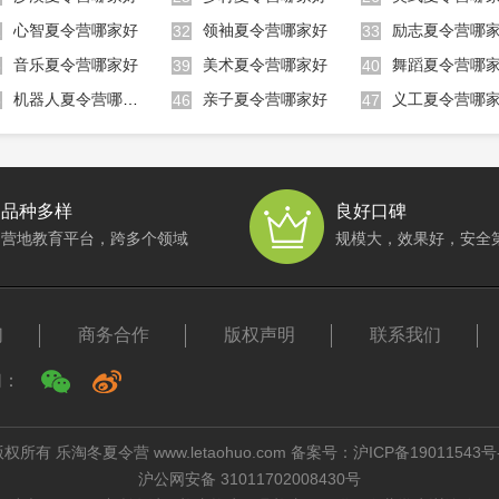
心智夏令营哪家好
领袖夏令营哪家好
励志夏令营哪
1
32
33
音乐夏令营哪家好
美术夏令营哪家好
舞蹈夏令营哪
8
39
40
机器人夏令营哪家好
亲子夏令营哪家好
义工夏令营哪
5
46
47
品种多样
良好口碑
营地教育平台，跨多个领域
规模大，效果好，安全
们
商务合作
版权声明
联系我们
们：
权所有 乐淘冬夏令营 www.letaohuo.com 备案号：
沪ICP备19011543号
沪公网安备 31011702008430号