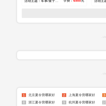
学费：
6500
元
活动主题：
军事/童子军/吃苦/心智/励志
活动主
北京夏令营哪家好
上海夏令营哪家好
1
2
3
浙江夏令营哪家好
杭州夏令营哪家好
8
9
1