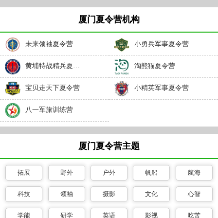
厦门夏令营机构
未来领袖夏令营
小勇兵军事夏令营
黄埔特战精兵夏令营
淘熊猫夏令营
宝贝走天下夏令营
小精英军事夏令营
八一军旅训练营
厦门夏令营主题
拓展
野外
户外
帆船
航海
科技
领袖
摄影
文化
心智
学能
研学
英语
影视
吃苦