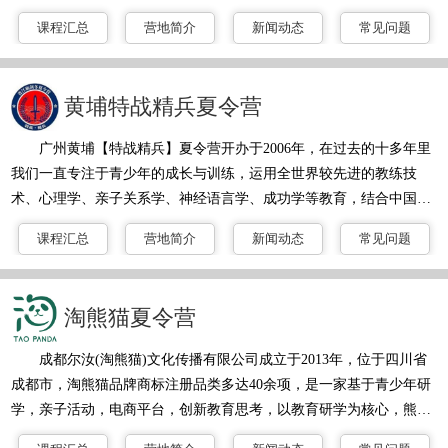
理培训、新员工入职培训、青少年素质拓展、青少年军事夏(冬)令
课程汇总
营地简介
新闻动态
常见问题
营、户外体验、户外亲子活动、野外拓展等活动的主题拓展训练基
地。夏令营拥有一支多元化师资队伍，由具有亲和力的教官、退伍老
兵、专业户外活动的教练，优秀的心理导师，细心的生活辅导老师组
黄埔特战精兵夏令营
成，并持有相应的资格证书，在培训活动中精心指导营员完成毎个培
训项目，引导营员分享其感悟，
广州黄埔【特战精兵】夏令营开办于2006年，在过去的十多年里
我们一直专注于青少年的成长与训练，运用全世界较先进的教练技
术、心理学、亲子关系学、神经语言学、成功学等教育，结合中国的
家庭与教育现状，采用英国体验式教育“动中学”的训练方式，总结出
课程汇总
营地简介
新闻动态
常见问题
让孩子在行动和学习，改正自身的问题，激发孩子的潜能。通过军事
化管理、封闭式的训练、体验式培训，课程有激情演讲、快乐互动、
心灵感悟、情景模拟、破冰训练等方式环节，真正的让孩子在活动中
淘熊猫夏令营
体验、感悟、发现、接触、反省、接触、感恩、改正中突破自我、超
越自我、蜕变，在这14年里见证
成都尔汝(淘熊猫)文化传播有限公司成立于2013年，位于四川省
成都市，淘熊猫品牌商标注册品类多达40余项，是一家基于青少年研
学，亲子活动，电商平台，创新教育思考，以教育研学为核心，熊
猫、火箭、星空等载体作为产品延伸，以酒店为依托，营地教育为理