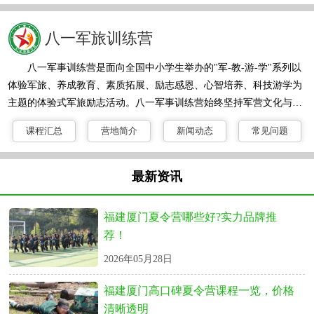
质训练是国家教育改革的重点，十多年来我们以“军事化”和“体验
式”为出发点，通过独具特色的“参与性”和“娱乐性”达到寓教于乐的效
八一军旅训练营
果，先后训练超过10万以上人次的青少年，在丰富的实践经验后我们
总结了一套具有小精英训练
八一军事训练营是面向全国中小学生举办的"军-教-游-学"系列以
体验军旅、养成教育、素质拓展、励志感恩、心智培养、科技游学为
主题的体验式军旅励志活动。八一军事训练营始终坚持军营文化与校
园文化相结合的教育理念，课程设计上既具有军营特色，又符合青少
课程汇总
营地简介
新闻动态
常见问题
年年龄特点；军教结合，训管到位，突出青少年思想品德和军营生活
的养成教育；强调对营员体能和技能的综合训练，强化素质教育和思
维拓展，培养营员的综合素质能力。八一军事训练营突出思想品德和
最新资讯
军营生活的养成教育；强调对营员进行体能和技能的训练；培养营员
坚强、刚毅的军人品质和良
福建厦门夏令营哪些好?实力品牌推
荐！
2026年05月28日
福建厦门高口碑夏令营课程一览，价格
清晰透明