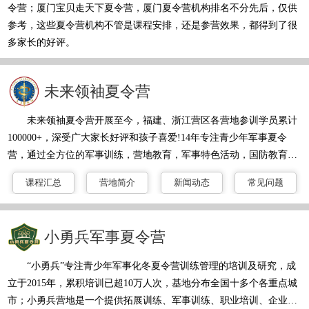
令营；厦门宝贝走天下夏令营，厦门夏令营机构排名不分先后，仅供
参考，这些夏令营机构不管是课程安排，还是参营效果，都得到了很
多家长的好评。
未来领袖夏令营
未来领袖夏令营开展至今，福建、浙江营区各营地参训学员累计
100000+，深受广大家长好评和孩子喜爱!14年专注青少年军事夏令
营，通过全方位的军事训练，营地教育，军事特色活动，国防教育还
原真实的军旅生活体验，寓教于乐，帮助学员独立自立在活动中体
课程汇总
营地简介
新闻动态
常见问题
验，感悟，成长。强化青少年户外活动能力，抗挫折能力，团队协作
能力。充分开发学员潜能，在军营中成长，在训练中改变，在挑战中
突破自我，突出以军人为榜样，作风纪律培养，意志品质磨练和行为
小勇兵军事夏令营
习惯养成！我们的军事夏令营活动，它并不是传统的纯体能训练，而
是训练+军事趣味活动+心境引
“小勇兵”专注青少年军事化冬夏令营训练管理的培训及研究，成
立于2015年，累积培训已超10万人次，基地分布全国十多个各重点城
市；小勇兵营地是一个提供拓展训练、军事训练、职业培训、企业管