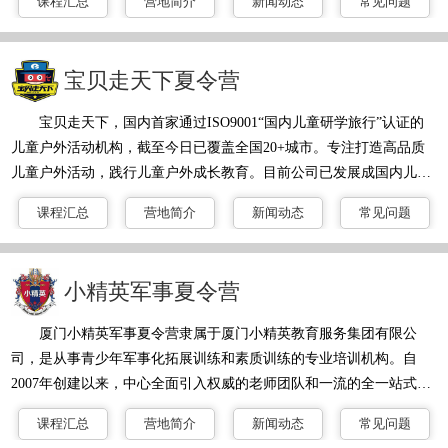
课程汇总
营地简介
新闻动态
常见问题
念，将旅行与研学体验相结合，专注于延伸产品的开发、推广与执
行，致力于为人们提供健全、丰富、可信赖的研学旅行教育企业。针
对不同年龄段的孩子来说，我们搭配的课程元素设计、不同节奏点的
宝贝走天下夏令营
把控，既能锻炼大龄孩子的沟通与领导能力，又能培养低龄孩子的执
行和自我管理能力，真正做到全年
宝贝走天下，国内首家通过ISO9001“国内儿童研学旅行”认证的
儿童户外活动机构，截至今日已覆盖全国20+城市。专注打造高品质
儿童户外活动，践行儿童户外成长教育。目前公司已发展成国内儿童
户外教育标志性企业。获得包括著名天使投资人王刚、暾澜资本、上
课程汇总
营地简介
新闻动态
常见问题
市公司皇氏集团、华盖资本、丰厚资本等机构从天使轮到B轮的融
资。公司核心团队成员多来自阿里巴巴、中国美院、新东方等互联网
企业与教育机构，汇聚资深户外活动玩家与儿童教育专家。公司总部
小精英军事夏令营
在杭州，下设北京、上海、广州、深圳、南京、济南、西安、成都、
厦门、福州、武汉、长沙
厦门小精英军事夏令营隶属于厦门小精英教育服务集团有限公
司，是从事青少年军事化拓展训练和素质训练的专业培训机构。自
2007年创建以来，中心全面引入权威的老师团队和一流的全一站式训
练拓展平台及当前流行的百余种拓展项目，并一直在探索中国式的青
课程汇总
营地简介
新闻动态
常见问题
少年的素质训练模式。“少年强则家族强、少年强则国强”，青少年素