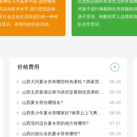
以身体练习为基本手段,达到增强
出思想品德和军营生活的养成教
提高运动技术水平,进行思想品德
对孩子进行体能和生存技能的训
丰富社会文化生活而进行的一种有
孩子坚强、刚毅的军人品质和
有意识、有组织的社会活动。
队合作意识。
1
2
3
4
5
6
7
8
9
10
价格费用
山西大同夏令营有哪些特色课程？两家营地课程内容介绍来啦！
05-19
山西太原黄埔点将与讲武堂暑期优质课程推荐！
05-19
山西夏令营在哪报名?
08-25
山西青少年夏令营哪家好?推荐云上飞鹰青少年航空训练营！
08-06
山西境内适合夏令营的地方有哪些?
07-17
山西比较出名的夏令营有哪些?
05-29