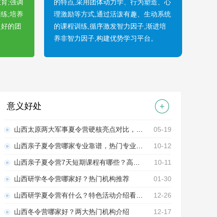
育;强调
的特点,采用团体动力学、行为塑造、心
练;培养
理激励等方式,通过活泼有趣、生动系统
良好的团
的课程训练,循序激发智力因子,渐进培
养非智力因子,构建优势学习平台。
意义好处
山西太原两大军事夏令营硬核亮点对比，一眼看清差异！
05-19
山西亲子夏令营哪家专业靠谱，热门专业机构推荐！
10-12
山西亲子夏令营7天短期课程有哪些？高性价比课程推荐！
10-11
山西研学冬令营哪家好？热门机构推荐
01-30
山西研学夏令营有什么？特色活动介绍看这里。
12-26
山西冬令营哪家好？两大热门机构介绍
12-17