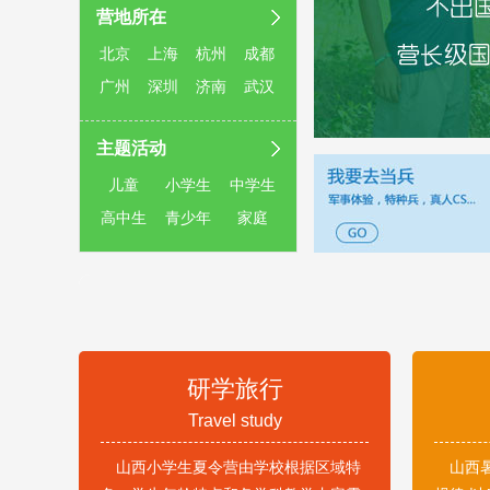
营地所在
北京
上海
杭州
成都
广州
深圳
济南
武汉
主题活动
儿童
小学生
中学生
高中生
青少年
家庭
研学旅行
Travel study
山西小学生夏令营由学校根据区域特
山西