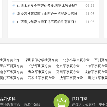
山西太原夏令营好处多多,哪家比较好呢?
06-29
夏令营推荐指南：山西户外拓展夏令营排名情况全在这里！
11-06
山西青少年夏令营不得不说的注意事项！
11-06
生夏令营上海
深圳暑假小学生夏令营
北京小学生夏令营
军训夏
重庆军训夏令营
长沙军训夏令营
北京军事夏令营
上海军事夏令
南京军事夏令营
青岛军事夏令营
郑州军事夏令营
成都军事夏令
厦门军事夏令营
石家庄军事夏令营
沈阳军事夏令营
黑龙江军事
品种多样
良好口碑
营地教育平台，跨多个领域
规模大，效果好，安全