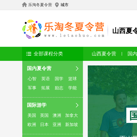
乐淘冬夏令营
城市
山西夏
全部课程分类
山西夏令营
国
国内夏令营
心智
英语
国学
篮球
军事
拓展
励志
学能
国际游学
美国
英国
澳洲
加拿大
欧洲
日本
亚洲
新加坡