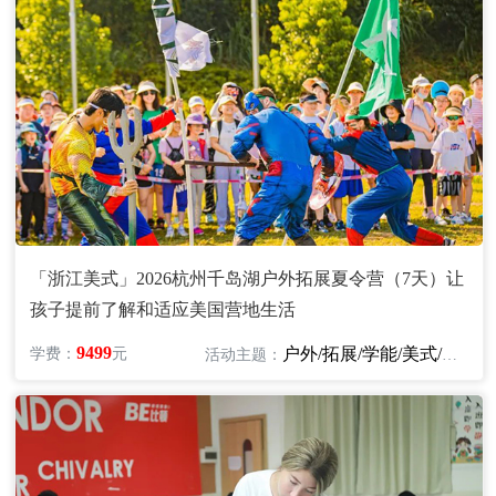
「浙江美式」2026杭州千岛湖户外拓展夏令营（7天）让
孩子提前了解和适应美国营地生活
9499
户外/拓展/学能/美式/英语
学费：
元
活动主题：