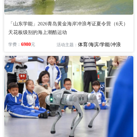
「山东学能」2026青岛黄金海岸冲浪考证夏令营（6天）
天花板级别的海上潮酷运动
6980
体育/海滨/学能/冲浪
学费：
元
活动主题：