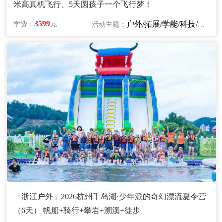
米高真机飞行、5天圆孩子一个飞行梦！
3599
户外/拓展/学能/科技/航空
学费：
元
活动主题：
「浙江户外」2026杭州千岛湖·少年派的奇幻漂流夏令营
（6天） 帆船+骑行+攀岩+溯溪+徒步