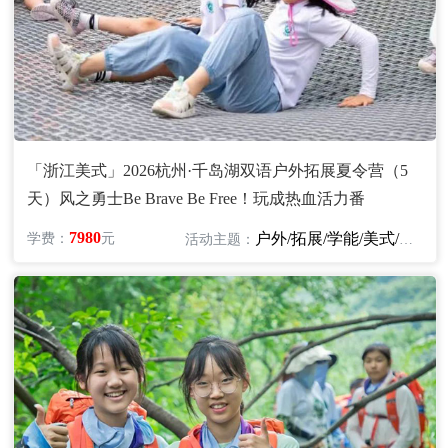
「浙江美式」2026杭州·千岛湖双语户外拓展夏令营（5
天）风之勇士Be Brave Be Free！玩成热血活力番
7980
户外/拓展/学能/美式/英语/探险
学费：
元
活动主题：