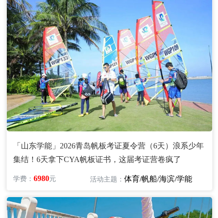
「山东学能」2026青岛帆板考证夏令营（6天）浪系少年
集结！6天拿下CYA帆板证书，这届考证营卷疯了
6980
体育/帆船/海滨/学能
学费：
元
活动主题：