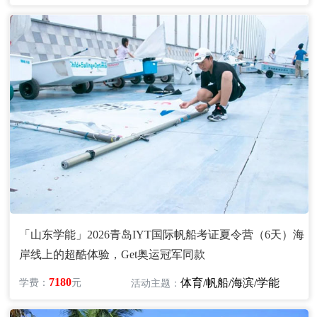
「山东学能」2026青岛IYT国际帆船考证夏令营（6天）海
岸线上的超酷体验，Get奥运冠军同款
7180
体育/帆船/海滨/学能
学费：
元
活动主题：