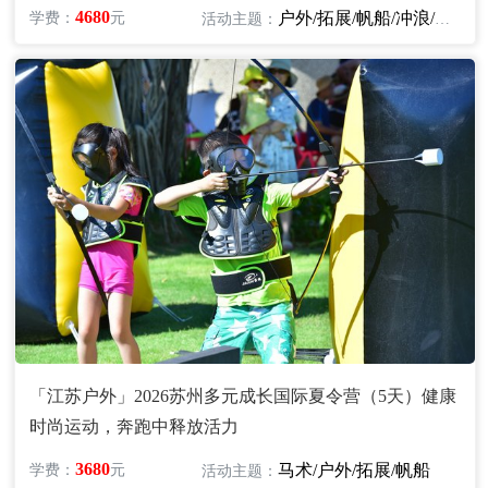
4680
户外/拓展/帆船/冲浪/皮划艇/骑行
学费：
元
活动主题：
「江苏户外」2026苏州多元成长国际夏令营（5天）健康
时尚运动，奔跑中释放活力
3680
马术/户外/拓展/帆船
学费：
元
活动主题：