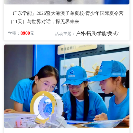
「广东学能」2026暨大港澳子弟夏校·青少年国际夏令营
（11天）与世界对话，探无界未来
8900
户外/拓展/学能/美式/英语
学费：
元
活动主题：