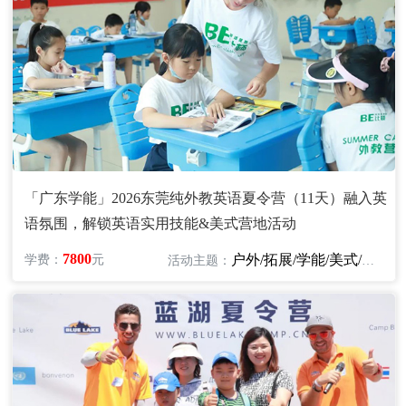
「广东学能」2026东莞纯外教英语夏令营（11天）融入英
语氛围，解锁英语实用技能&美式营地活动
7800
户外/拓展/学能/美式/英语
学费：
元
活动主题：