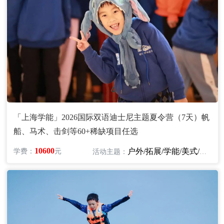
「上海学能」2026国际双语迪士尼主题夏令营（7天）帆
船、马术、击剑等60+稀缺项目任选
10600
户外/拓展/学能/美式/英语
学费：
元
活动主题：