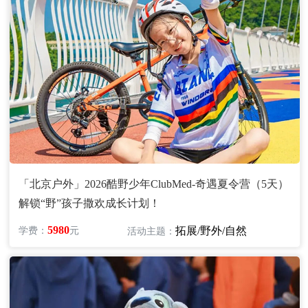
「北京户外」2026酷野少年ClubMed-奇遇夏令营（5天）
解锁“野”孩子撒欢成长计划！
5980
拓展/野外/自然
学费：
元
活动主题：