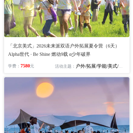
「北京美式」2026未来派双语户外拓展夏令营（6天）
Alpha世代 · Be Shine 燃动9载 α少年破界
7580
户外/拓展/学能/美式/英语
学费：
元
活动主题：