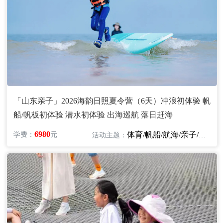
「山东亲子」2026海韵日照夏令营（6天）冲浪初体验 帆
船/帆板初体验 潜水初体验 出海巡航 落日赶海
6980
体育/帆船/航海/亲子/冲浪/潜水
学费：
元
活动主题：