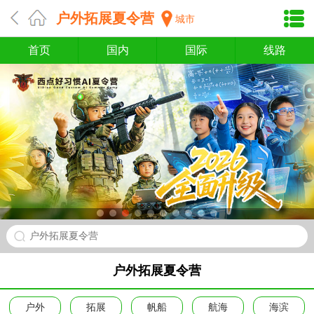
户外拓展夏令营
城市
首页
国内
国际
线路
户外拓展夏令营
户外拓展夏令营
户外
拓展
帆船
航海
海滨