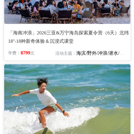
「海南冲浪」2026三亚&万宁海岛探索夏令营（6天）北纬
18°-18种新奇体验＆沉浸式课堂
8799
海滨/野外/冲浪/潜水/探险
学费：
元
活动主题：