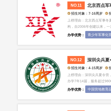
北京西点军
NO.11
招生对象：7-16周岁
上榜理由：
北京西点军事冬
构，自2006年创建以来，
青少年军事化
办学优势：
深圳尖兵夏
NO.12
招生对象：4-15周岁
上榜理由：
深圳尖兵夏令营
办学7年14届，服务超过98
行列，2019年……
中国营地教育
办学优势：