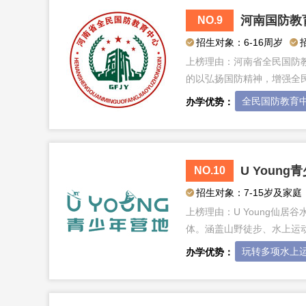
河南国防教
NO.9
招生对象：6-16周岁
上榜理由：
河南省全民国防
的以弘扬国防精神，增强全
全民国防教育
办学优势：
U Young
NO.10
招生对象：7-15岁及家庭
上榜理由：
U Young仙
体。涵盖山野徒步、水上运
玩转多项水上
办学优势：