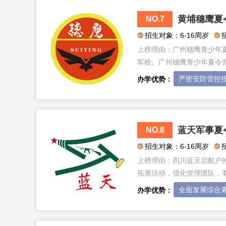
黄埔穗鹰夏
NO.7
招生对象：6-16周岁
上榜理由：
广州穗鹰青少年夏
军校。广州穗鹰青少年夏令
严密安防管控
办学优势：
蓝天军事夏
NO.8
招生对象：6-16周岁
上榜理由：
四川蓝天启航户
拓展活动，强化管理团队，着
全面发展综合
办学优势：