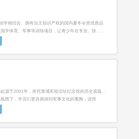
和运动学相结合、拥有自主知识产权的国内夏冬令营优质品
文国学体育、军事等训练项目，让青少年在专业、快……
起源于2001年，依托黄埔军校旧址纪念馆的历史底蕴，
化氛围下，学员们更容易得到军事文化的熏陶，进而