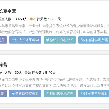
长夏令营
招生人数：30-50人
出行天数：5-35天
少年素质培训专家，专业专注为您提供系统成长的青少年素质培训服务。公
具特色的教育模式，成熟的管理机制，稳健的教育规划，科学的体系架构。
提升
专注成长体系科学
动静结合身心成长
阶梯递进满足所需
练营
招生人数：30人
出行天数：5-40天
是面向全国中小学生举办的"军-教-游-学"系列以体验军旅、养成教育、
练营始终坚持军营文化与校园文化相结合的教育理念，课程设计上既具有
机制
军事素质拓展教育
全封闭式基地管理
品牌军事营地教育