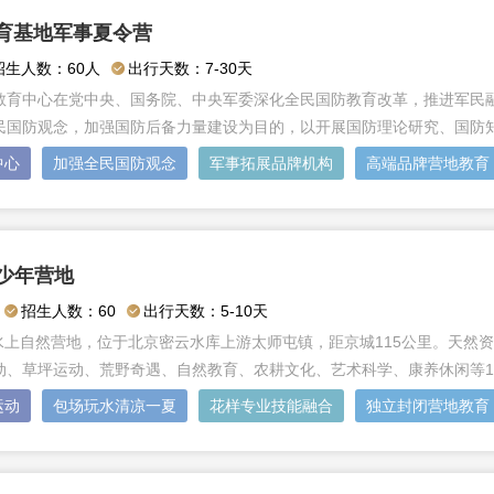
育基地军事夏令营
招生人数：60人
出行天数：7-30天
教育中心在党中央、国务院、中央军委深化全民国防教育改革，推进军民
民国防观念，加强国防后备力量建设为目的，以开展国防理论研究、国防
中心
加强全民国防观念
军事拓展品牌机构
高端品牌营地教育
青少年营地
招生人数：60
出行天数：5-10天
居谷水上自然营地，位于北京密云水库上游太师屯镇，距京城115公里。天
动、草坪运动、荒野奇遇、自然教育、农耕文化、艺术科学、康养休闲等1
运动
包场玩水清凉一夏
花样专业技能融合
独立封闭营地教育