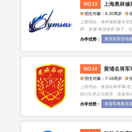
上海奥林修
NO.13
招生对象：6-20周岁
上榜理由：
奥林修斯夏令营创
牌，隶属“奥望体育”旗下
奥望体育营地
办学优势：
黄埔名将军
NO.14
招生对象：7-16周岁
上榜理由：
黄埔名将军事(
践行红色文化教育，发扬黄
更……
黄埔军事教育
办学优势：