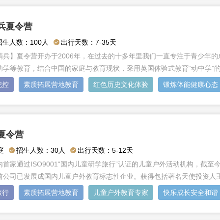
兵夏令营
招生人数：100人
出行天数：7-35天
精兵】夏令营开办于2006年，在过去的十多年里我们一直专注于青少年
功学等教育，结合中国的家庭与教育现状，采用英国体验式教育“动中学”
把控
素质拓展营地教育
红色历史文化体验
锻炼体能健康心态
夏令营
庭
招生人数：30人
出行天数：5-12天
首家通过ISO9001“国内儿童研学旅行”认证的儿童户外活动机构，截
前公司已发展成国内儿童户外教育标志性企业。获得包括著名天使投资人
旅行
素质拓展营地教育
儿童户外教育专家
快乐成长安全和谐