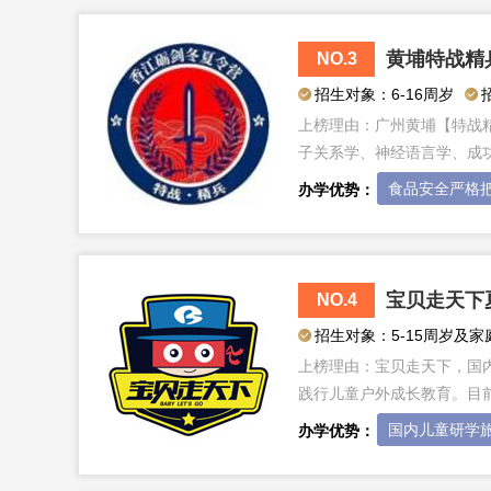
黄埔特战精
NO.3
招生对象：6-16周岁
上榜理由：
广州黄埔【特战
子关系学、神经语言学、成
食品安全严格
办学优势：
宝贝走天下
NO.4
招生对象：5-15周岁及家
上榜理由：
宝贝走天下，国内
践行儿童户外成长教育。目
国内儿童研学
办学优势：