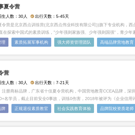
事夏令营
招生人数：30人
出行天数：5-45天
夏令营是北京西点训练营(北京西点伟业科技有限公司))旗下专业机构，
一直在探索中国式的素质训练，"少年强则家族强、少年强则国强"，青少年
管理
素质拓展军事机构
强大师资管理团队
高端品牌营地教育
令营
招生人数：30人
出行天数：7-21天
，注册商标品牌，广东省十佳夏令营机构，中国营地教育CCEA品牌，深圳
00+名学员，截止目前安全0事故，训练0伤害，2018年被评为《企业信用评
品牌
正规退役素质教官
社会实践教育体验
品牌院校资质老师