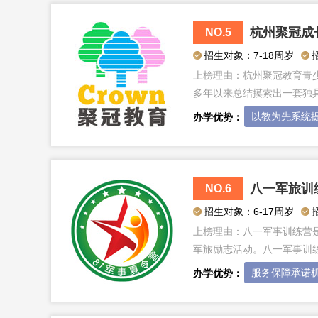
杭州聚冠成
NO.5
招生对象：7-18周岁
上榜理由：
杭州聚冠教育青
多年以来总结摸索出一套独
以教为先系统
办学优势：
八一军旅训
NO.6
招生对象：6-17周岁
上榜理由：
八一军事训练营
军旅励志活动。八一军事训
服务保障承诺
办学优势：