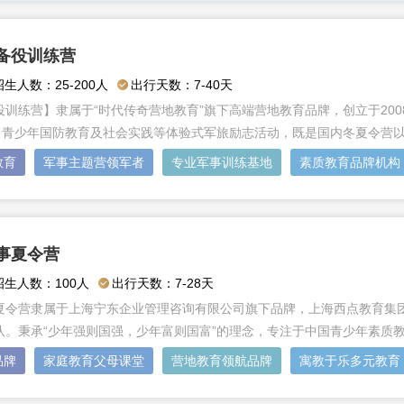
备役训练营
招生人数：25-200人
出行天数：7-40天
训练营】隶属于“时代传奇营地教育”旗下高端营地教育品牌，创立于2008
、青少年国防教育及社会实践等体验式军旅励志活动，既是国内冬夏令营以“
教育
军事主题营领军者
专业军事训练基地
素质教育品牌机构
事夏令营
招生人数：100人
出行天数：7-28天
夏令营隶属于上海宁东企业管理咨询有限公司旗下品牌，上海西点教育集
队。秉承“少年强则国强，少年富则国富”的理念，专注于中国青少年素质
品牌
家庭教育父母课堂
营地教育领航品牌
寓教于乐多元教育