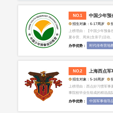
中国少年预
NO.1
招生对象：6-17周岁
上榜理由：
【中国少年预备役
夏令营、周末(含亲子)活动
时代传奇营地
办学优势：
上海西点军
NO.2
招生对象：5-16周岁
上榜理由：
西点好习惯军事
事院校毕业生组成的精说战
中国军事领导
办学优势：