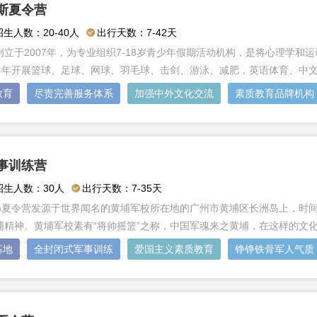
斯夏令营
招生人数：20-40人
出行天数：7-42天
立于2007年，为专业组织7-18岁青少年假期活动机构，是将心理学
，常年开展篮球、足球、网球、羽毛球、击剑、游泳、减肥，英语体育、中
教育
尽责完善服务体系
加强中外文化交流
素质教育品牌机构
事训练营
招生人数：30人
出行天数：7-35天
冬)夏令营发源于世界闻名的黄埔军校所在地的广州市黄埔区长洲岛上，时间
埔精神。黄埔军校素有“将帅摇篮”之称，中国军魂来之黄埔，在这样的文
基地
全封闭式军事训练
爱国主义素质教育
铮铮铁骨军人气质