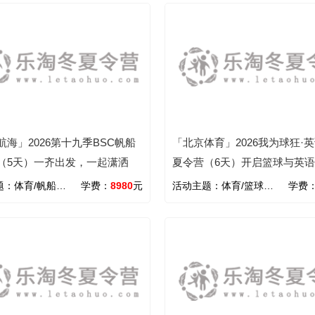
航海」2026第十九季BSC帆船
「北京体育」2026我为球狂·
（5天）一齐出发，一起潇洒
夏令营（6天）开启篮球与英
之旅
题：
体育/帆船/航海/学能
学费：
8980
元
活动主题：
体育/篮球/学能/美式/英语
学费