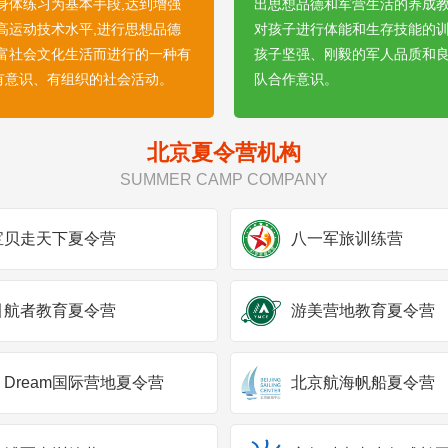
以身体练习为基本手段,达到增强
出思想品德和军营生活的养成教
提高运动技术水平,进行思想品德
对孩子进行体能和生存技能的训
丰富社会文化生活而进行的一种有
孩子坚强、刚毅的军人品质和
有意识、有组织的社会活动。
队合作意识。
北京夏令营机构
1
2
3
4
5
6
7
8
9
SUMMER CAMP COMPANY
宝贝走天下夏令营
八一军旅训练营
引航者教育夏令营
游美营地教育夏令营
U Dream国际营地夏令营
北京航海帆船夏令营