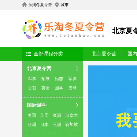
乐淘冬夏令营
城市
北京夏
全部课程分类
北京夏令营
国
北京夏令营
军事
拓展
励志
军训
心智
英语
国学
篮球
国际游学
美国
英国
澳洲
加拿大
欧洲
日本
亚洲
新加坡