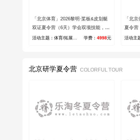
「北京体育」2026黎明·桨板&皮划艇
「北京
双证夏令营（6天）学会双项技能，快
夏令营（
乐感受翻一番
活动主题：
体育/拓展/学能/皮划艇
学费：
4998
元
活动主
北京研学夏令营
COLORFUL TOUR