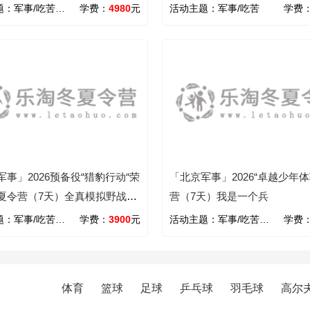
信成长
题：
军事/吃苦/心智/励志
学费：
4980
元
活动主题：
军事/吃苦
学费
军事」2026预备役“猎豹行动“荣
「北京军事」2026“卓越少年体
夏令营（7天）全真模拟野战
营（7天）我是一个兵
外生存实战训练
题：
军事/吃苦/野外/心智/励志
学费：
3900
元
活动主题：
军事/吃苦/心智
学费
体育
篮球
足球
乒乓球
羽毛球
高尔