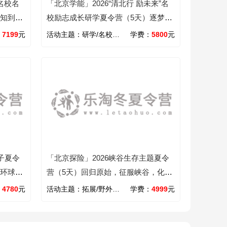
名校名
「北京学能」2026“清北行 励未来”名
认知到实
校励志成长研学夏令营（5天）逐梦北
大 励志清华
：
7199
元
活动主题：
研学/名校/旅行/学能/励志/文化
学费：
5800
元
子夏令
「北京探险」2026峡谷生存主题夏令
玩环球影
营（5天）回归原始，征服峡谷，化身
户外探险家，成为丛林之王
：
4780
元
活动主题：
拓展/野外/学能/探险/自然
学费：
4999
元