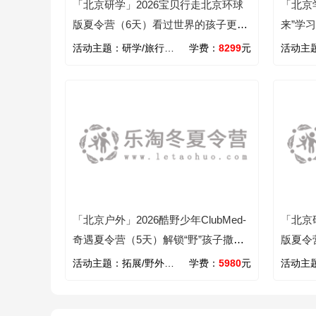
「北京研学」2026宝贝行走北京环球
「北京学
版夏令营（6天）看过世界的孩子更强
来”学
大
天）树
活动主题：
研学/旅行/文化/国学
学费：
8299
元
活动主
「北京户外」2026酷野少年ClubMed-
「北京
奇遇夏令营（5天）解锁“野”孩子撒欢
版夏令
成长计划！
活动主题：
拓展/野外/自然
学费：
5980
元
活动主