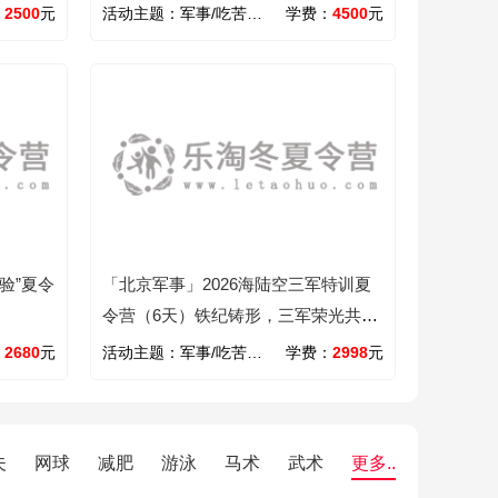
无畏成长
：
2500
元
活动主题：
军事/吃苦/心智/励志
学费：
4500
元
验”夏令
「北京军事」2026海陆空三军特训夏
令营（6天）铁纪铸形，三军荣光共闪
耀
：
2680
元
活动主题：
军事/吃苦/心智
学费：
2998
元
夫
网球
减肥
游泳
马术
武术
更多..