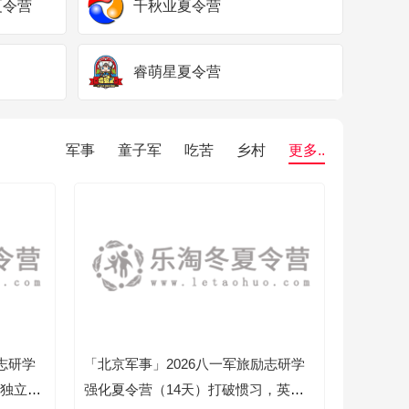
夏令营
千秋业夏令营
睿萌星夏令营
军事
童子军
吃苦
乡村
更多..
志研学
「北京军事」2026八一军旅励志研学
，独立自
强化夏令营（14天）打破惯习，英勇