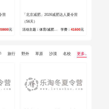
令营
「北京减肥」2026减肥达人夏令营
（56天）
20800
元
活动主题：
体育/减肥/游泳
学费：
41600
元
学
旅行
野外
草原
沙漠
名校
更多..