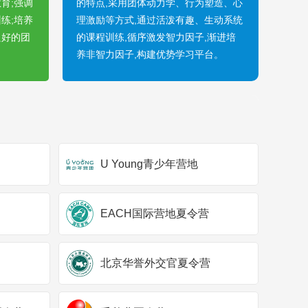
育;强调
的特点,采用团体动力学、行为塑造、心
练;培养
理激励等方式,通过活泼有趣、生动系统
良好的团
的课程训练,循序激发智力因子,渐进培
养非智力因子,构建优势学习平台。
U Young青少年营地
EACH国际营地夏令营
北京华誉外交官夏令营