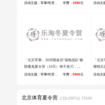
生！
越素质
活动主题：
军事/吃苦/心智
学费：
2980
元
活动主
「北京军事」2026预备役“枭狼战队”极
「北京
限魔鬼夏令营（14天）锋不卷刃，须
耀精兵
得加钢淬火
军，野
活动主题：
军事/吃苦/野外/心智/励志
学费：
6900
元
活动主
北京体育夏令营
COLORFUL TOUR