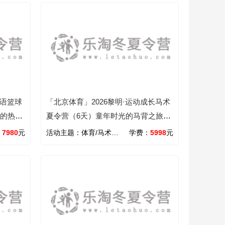
英语篮球
「北京体育」2026黎明·运动成长马术
语的热血
夏令营（6天）童年时光的马背之旅，
培养像骑士一样的自信与坚韧
：
7980
元
活动主题：
体育/马术/学能
学费：
5998
元