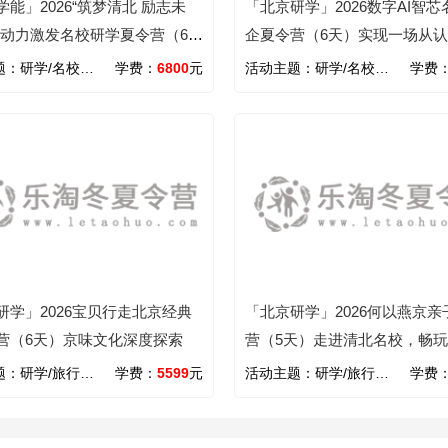
能」2026“筑梦清北 励志未
「北京研学」2026数字AI智芯
习动力激发名校研学夏令营（6
企夏令营（6天）实现一场从
立名校梦-激发学习动力
践的跨越
题：
研学/名校/旅行/学能/励志
学费：
6800
元
活动主题：
研学/名校/旅行/学能/科技/机器人
学费
研学」2026宝贝行走北京经典
「北京研学」2026何以燕京亲
营（6天）京味文化深度探索
营（5天）走进清北名校，畅
城，古今碰撞之旅
题：
研学/旅行/文化/国学
学费：
5599
元
活动主题：
研学/旅行/文化/亲子
学费