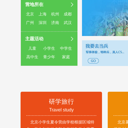
营地所在
北京
上海
杭州
成都
广州
深圳
济南
武汉
主题活动
儿童
小学生
中学生
高中生
青少年
家庭
研学旅行
Travel study
北京小学生夏令营由学校根据区域特
北京