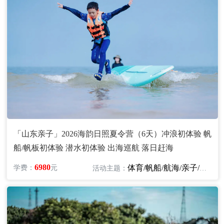
「山东亲子」2026海韵日照夏令营（6天）冲浪初体验 帆
船/帆板初体验 潜水初体验 出海巡航 落日赶海
6980
体育/帆船/航海/亲子/冲浪/潜水
学费：
元
活动主题：