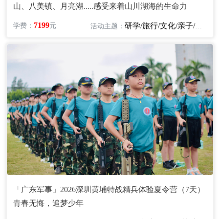
山、八美镇、月亮湖.....感受来着山川湖海的生命力
7199
研学/旅行/文化/亲子/自然
学费：
元
活动主题：
「广东军事」2026深圳黄埔特战精兵体验夏令营（7天）
青春无悔，追梦少年