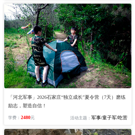
「河北军事」2026石家庄“独立成长”夏令营（7天）磨练
励志，塑造自信！
2480
军事/童子军/吃苦
学费：
元
活动主题：