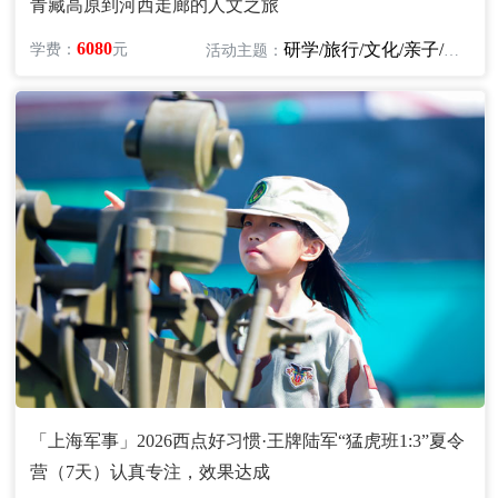
青藏高原到河西走廊的人文之旅
6080
研学/旅行/文化/亲子/自然
学费：
元
活动主题：
「上海军事」2026西点好习惯·王牌陆军“猛虎班1:3”夏令
营（7天）认真专注，效果达成