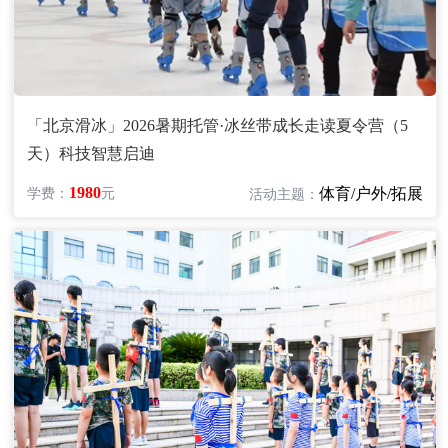
「北京滑冰」2026暑期托管·冰丝带成长走读夏令营（5
天）科技智慧启迪
1980
体育/户外/拓展
学费：
元
活动主题：