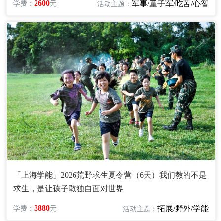
2600
军事/童子军/吃苦/心智
学费：
元
活动主题：
「上海学能」2026荒野求生夏令营（6天）我们教的不是
求生，是让孩子敢独自面对世界
3880
拓展/野外/学能
学费：
元
活动主题：