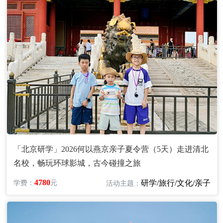
「北京研学」2026何以燕京亲子夏令营（5天）走进清北
名校，畅玩环球影城，古今碰撞之旅
4780
研学/旅行/文化/亲子
学费：
元
活动主题：