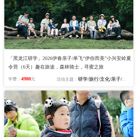
「黑龙江研学」2026伊春亲子/单飞“伊你而美”小兴安岭夏
令营（6天）趣在旅途，森林骑士，寻蜜之旅
4980
研学/旅行/文化/亲子/自然
学费：
元
活动主题：