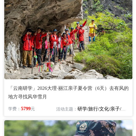
「云南研学」2026大理·丽江亲子夏令营（6天）去有风的
地方寻找风华雪月
5799
研学/旅行/文化/亲子/自然
学费：
元
活动主题：