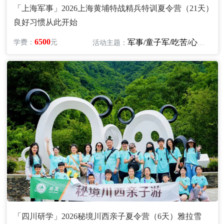
「上海军事」2026上海黄埔特战精兵特训夏令营（21天）
良好习惯从此开始
6500
军事/童子军/吃苦/心智/励志
学费：
元
活动主题：
「四川研学」2026秘境川西亲子夏令营（6天）雅拉雪