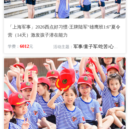
「上海军事」2026西点好习惯·王牌陆军“雄鹰班1:6”夏令
营（14天）激发孩子潜在能力
6012
军事/童子军/吃苦/心智/励志
学费：
元
活动主题：