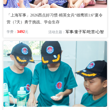
「上海军事」2026西点好习惯·精英女兵“雄鹰班1:6”夏令
营（7天）勇于挑战、学会生存
3492
军事/童子军/吃苦/心智
学费：
元
活动主题：