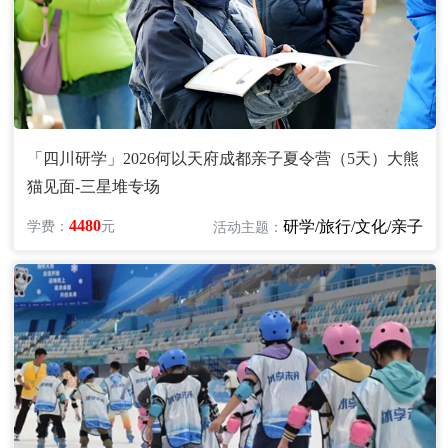
「四川研学」2026何以天府成都亲子夏令营（5天）大熊
猫见面-三星堆专场
4480
研学/旅行/文化/亲子
学费：
元
活动主题：