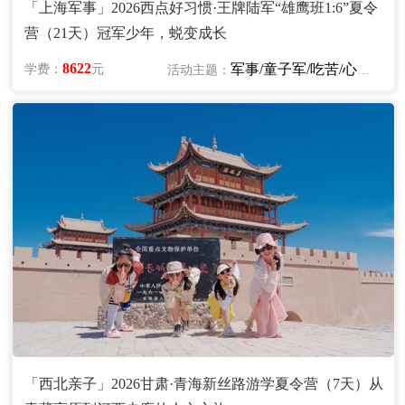
「上海军事」2026西点好习惯·王牌陆军“雄鹰班1:6”夏令
营（21天）冠军少年，蜕变成长
8622
军事/童子军/吃苦/心智/领袖/励志
学费：
元
活动主题：
「西北亲子」2026甘肃·青海新丝路游学夏令营（7天）从