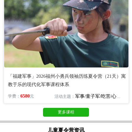
「福建军事」2026福州小勇兵领袖历练夏令营（21天）寓
教于乐的现代化军事课程体系
6580
军事/童子军/吃苦/心智/励志
学费：
元
活动主题：
更多课程
儿童夏令营资讯