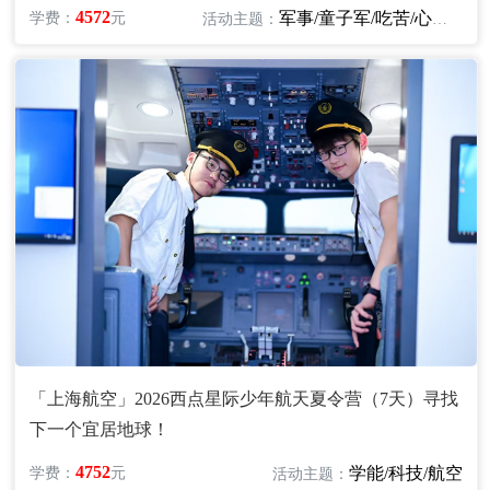
4572
军事/童子军/吃苦/心智/励志
学费：
元
活动主题：
「上海航空」2026西点星际少年航天夏令营（7天）寻找
下一个宜居地球！
4752
学能/科技/航空
学费：
元
活动主题：