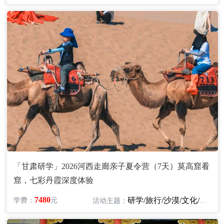
「甘肃研学」2026河西走廊亲子夏令营（7天）莫高窟看
窟，七彩丹霞深度体验
7480
研学/旅行/沙漠/文化/亲子
学费：
元
活动主题：