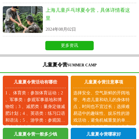
上海儿童乒乓球夏令营，具体详情看这
里
2024年08月02日
更多资讯
儿童夏令营
SUMMER CAMP
儿童夏令营活动有哪些
儿童夏令营注意事项
1 、体育类：参加体育运动；2
选择安全、空气新鲜的开阔地
、军事类：参观军事基地和博
带、考虑儿童和幼儿的身体特
物馆；3 、减肥类：量身定做减
点，时间也不宜过长；选择难
肥计划；4 、英语类：练习口语
易适中的趣味性、娱乐性的游
和语法；5 、游学类：参观国外
戏活动，避免机械重复的单项
景点或者大学。
活动；选择项目要能激发儿童
的兴趣等。
儿童夏令营一般多少钱
儿童夏令营哪家好