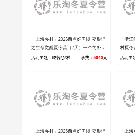
「上海乡村」2026西点好习惯·变形记
「浙江
之生命觉醒夏令营（7天）一个简朴乡
村夏令
村，成就一位全能少年
感恩
活动主题：
吃苦/乡村/心智/励志
学费：
5040
元
活动主
「上海乡村」2026西点好习惯·变形记
「上海