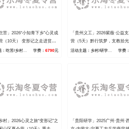
吃苦」2026“小知青下乡”心灵成
「贵州义工」2026紫薇·公益
营（10天） 变形记之走进贫困
营（5天）黔行筑梦，支教拾
一起完成深度公益进阶之旅
题：
吃苦/乡村/心智
学费：
6790
元
活动主题：
乡村/研学/旅行/励志/文化/义工
学费
乡村」2026心灵之旅“变形记”之
「贵阳研学」2025广州·贵州·
困山区夏令营（10天）重走父
京·内蒙古·宁夏工农兵学商穿