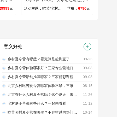
山区
29999
元
活动主题：
吃苦/乡村/心智/励志
学费：
6790
元
意义好处
乡村夏令营有哪些？看完算是捡到宝了
09-23
乡村夏令营体验哪家好？三家专业营地口碑课程推荐！
09-08
乡村夏令营活动推荐哪家？三家精彩课程推荐！
09-08
北京乡村吃苦夏令营哪家体验不错，三家营地简介一览！
08-15
北京有什么乡村夏令营吗？这个夏天，来做一次野孩子
11-26
乡村夏令营都有些什么？一起来看看
11-12
吃苦乡村夏令营在哪里？不容错过的热门机构
10-14