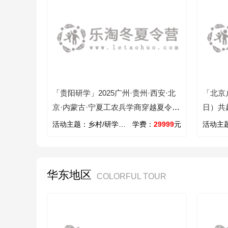
「贵阳研学」2025广州·贵州·西安·北
「北京
京·内蒙古·宁夏工农兵学商穿越夏令营
日）共
（28天）读万卷书行万里路
活动主题：
乡村/研学/旅行/草原/沙漠/励志/文化/国学
学费：
29999
元
活动主
华东地区
COLORFUL TOUR