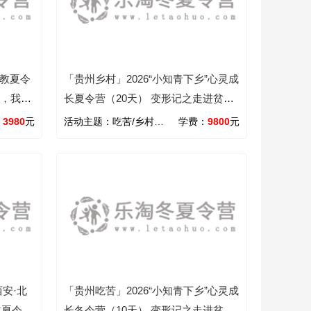
支教夏令
「贵州乡村」2026“小知青下乡”心灵成
光，我们
长夏令营（20天） 变形记之走进贫困
山区
：
3980
元
活动主题：
吃苦/乡村/心智/励志
学费：
9800
元
西安·北
「贵州吃苦」2026“小知青下乡”心灵成
越夏令营
长冬令营（10天） 变形记之走进贫困