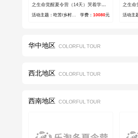
之生命觉醒夏令营（14天）哭着学会
之生命
感恩
潜能
活动主题：
吃苦/乡村/心智/领袖/励志
学费：
10080
元
活动主
华中地区
COLORFUL TOUR
西北地区
COLORFUL TOUR
西南地区
COLORFUL TOUR