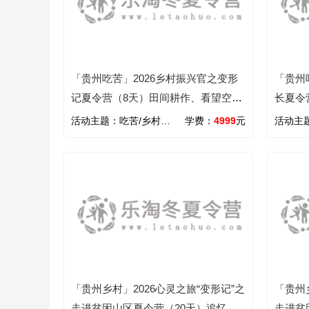
「贵州吃苦」2026乡村振兴官之变形
「贵州
记夏令营（8天）田间耕作、看望空巢
长夏令
老人……
山区
活动主题：
吃苦/乡村/心智/文化
学费：
4999
元
活动主
「贵州乡村」2026心灵之旅“变形记”之
「贵州
走进贫困山区夏令营（20天）追忆父
走进贫