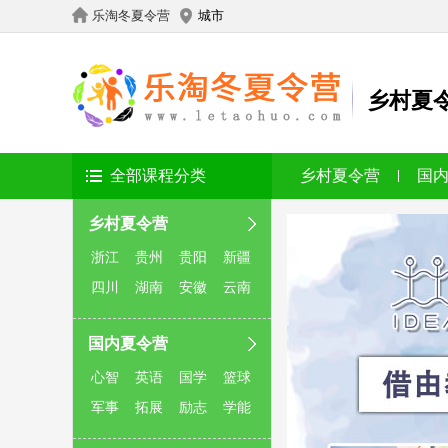
乐淘冬夏令营
城市
乡村夏
全部课程分类
乡村夏令营
国
乡村夏令营
浙江
贵州
贵阳
新疆
四川
湖南
安徽
云南
国内夏令营
心智
英语
国学
篮球
军事
拓展
励志
学能