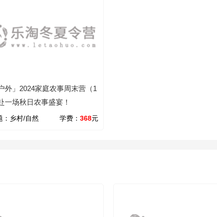
户外」2024家庭农事周末营（1
赴一场秋日农事盛宴！
题：
乡村/自然
学费：
368
元