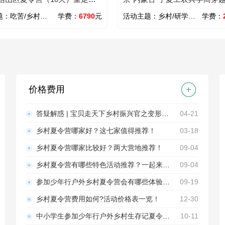
足迹
（28天）读万卷书行万里路
题：
吃苦/乡村/心智/励志
学费：
6790
元
活动主题：
乡村/研学/旅行/草原/沙漠/励志/文化/国学
学费：
价格费用
答疑解惑 | 宝贝走天下乡村振兴官之变形记夏令营，你想要知道的都在这里！
04-21
乡村夏令营哪家好？这七家值得推荐！
03-18
乡村夏令营哪家比较好？两大营地推荐！
09-04
乡村夏令营有哪些特色活动推荐？一起来看看。
09-04
参加少年行户外乡村夏令营会有哪些体验呢？
09-19
乡村夏令营费用如何?活动价格表一览！
12-30
中小学生参加少年行户外乡村生存记夏令营将会体验到哪些活动?
10-11