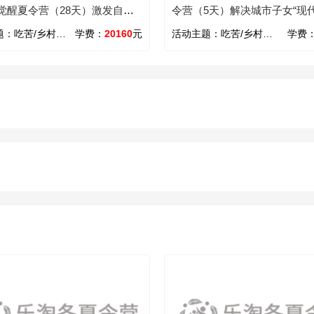
觉醒夏令营（28天）激发自我
令营（5天）解决城市子女“现代
题：
吃苦/乡村/心智/领袖/励志
学费：
20160
元
活动主题：
吃苦/乡村/励志/义工
学费