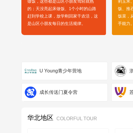
做饭，这些都是山区小朋友驾轻就熟
剥玉米
的；天没亮起床做饭、1个小时的山路
饭、推
赶到学校上课，放学刚回家干农活，这
饭菜，
是山区小朋友每日的生活规律。
手能力
U Young青少年营地
成长传送门夏令营
华北地区
COLORFUL TOUR