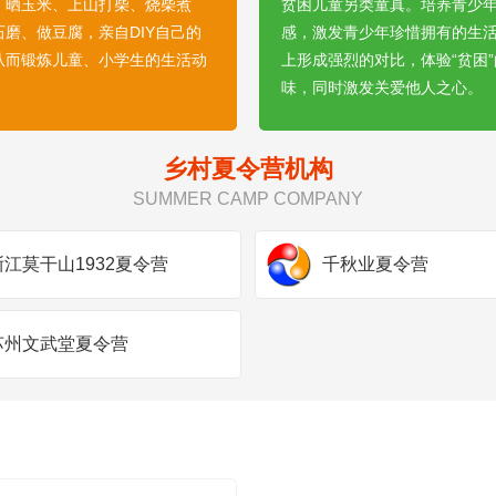
、晒玉米、上山打柴、烧柴煮
贫困儿童另类童真。培养青少
石磨、做豆腐，亲自DIY自己的
感，激发青少年珍惜拥有的生
从而锻炼儿童、小学生的生活动
上形成强烈的对比，体验“贫困
。
味，同时激发关爱他人之心。
乡村夏令营机构
1
2
3
4
5
SUMMER CAMP COMPANY
浙江莫干山1932夏令营
千秋业夏令营
苏州文武堂夏令营