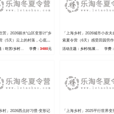
吃苦」2026丽水“山区变形计”乡
「上海乡村」2026城市小农夫
营（5天）云上的村落，心底的
索夏令营（6天）感受田园劳
时光
题：
吃苦/乡村/野外/励志
学费：
3480
元
活动主题：
乡村/拓展/野外/自然
学费
乡村」2026西点好习惯·变形记
「上海乡村」2025平行世界变