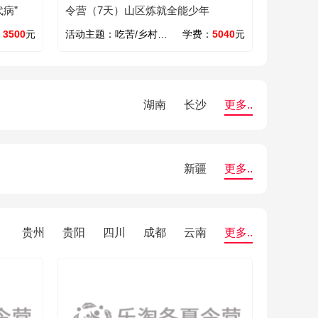
病”
令营（7天）山区炼就全能少年
：
3500
元
活动主题：
吃苦/乡村/励志/义工
学费：
5040
元
湖南
长沙
更多..
新疆
更多..
贵州
贵阳
四川
成都
云南
更多..