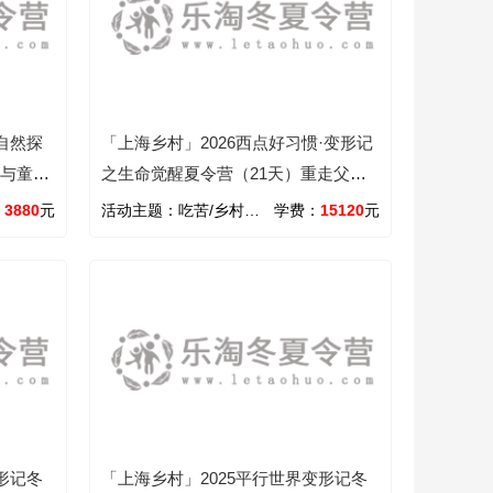
自然探
「上海乡村」2026西点好习惯·变形记
作与童趣
之生命觉醒夏令营（21天）重走父辈
上学路
：
3880
元
活动主题：
吃苦/乡村/心智/领袖/励志
学费：
15120
元
形记冬
「上海乡村」2025平行世界变形记冬