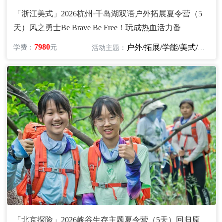
「浙江美式」2026杭州·千岛湖双语户外拓展夏令营（5
天）风之勇士Be Brave Be Free！玩成热血活力番
7980
户外/拓展/学能/美式/英语/探险
学费：
元
活动主题：
「北京探险」2026峡谷生存主题夏令营（5天）回归原