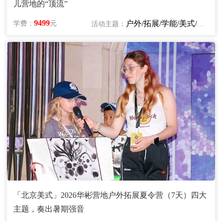
儿营地的“顶流”
9499
户外/拓展/学能/美式/英语
学费：
元
活动主题：
「北京美式」2026华彬营地户外拓展夏令营（7天）四大
主题，奏出暑期强音