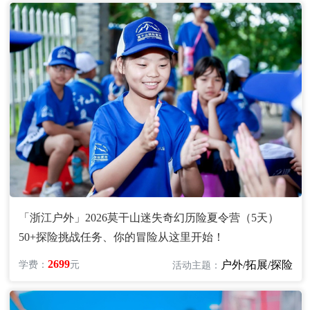
「浙江户外」2026莫干山迷失奇幻历险夏令营（5天）
50+探险挑战任务、你的冒险从这里开始！
2699
户外/拓展/探险
学费：
元
活动主题：