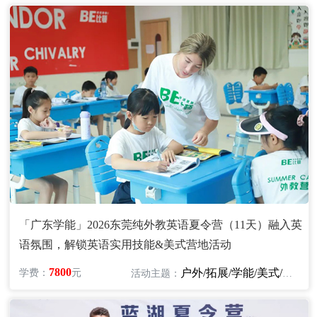
「广东学能」2026东莞纯外教英语夏令营（11天）融入英
语氛围，解锁英语实用技能&美式营地活动
7800
户外/拓展/学能/美式/英语
学费：
元
活动主题：