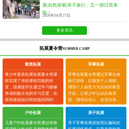
展|自然探索|亲子旅行」五一假日营来
啦！
2026年04月27日
更多资讯
拓展夏令营
SUMMER CAMP
素质拓展
军事拓展
青少年素质拓展拓展夏令营课
军事拓展夏令营通过军事化体
程实现了传统课程功能的转
验式训练，以激发个人潜能、
变，强调使学生通过学习能够
增强个人创造力为目的的教育
养成积极主动的学习态度，在
手段，让青少年认识自身潜
获得基础知识和技能的同时也
能，增强自信心，改进自身形
让学生学会学习的方法，学会
象；克服心理惰性，磨炼战胜
合作。
困难的毅力。
户外拓展
亲子拓展
儿童户外拓展夏令营通过体验
亲子军事拓展训练营以趣味的