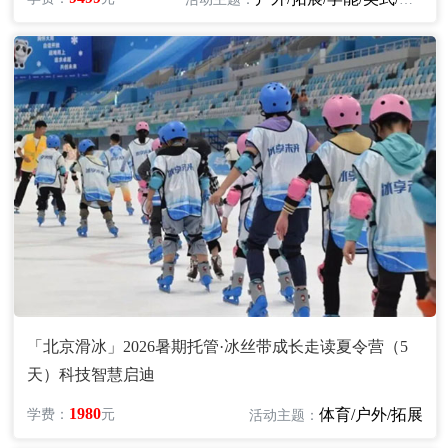
「北京滑冰」2026暑期托管·冰丝带成长走读夏令营（5
天）科技智慧启迪
1980
体育/户外/拓展
学费：
元
活动主题：