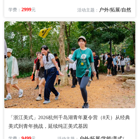
2999
户外/拓展/自然
学费：
元
活动主题：
「浙江美式」2026杭州千岛湖青年夏令营（8天）从经典
美式到青年挑战，延续纯正美式基因
9499
户外/拓展/学能/美式/英语
学费：
元
活动主题：