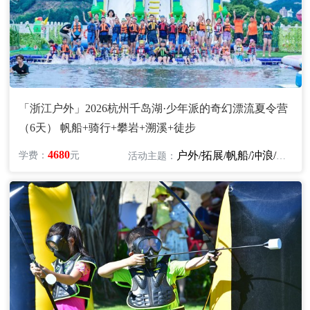
「浙江户外」2026杭州千岛湖·少年派的奇幻漂流夏令营
（6天） 帆船+骑行+攀岩+溯溪+徒步
4680
户外/拓展/帆船/冲浪/皮划艇/骑行
学费：
元
活动主题：