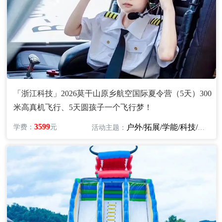
「浙江科技」2026莫干山原乡航空国际夏令营（5天）300
米高真机飞行、5天圆孩子一个飞行梦！
3599
户外/拓展/学能/科技/航空
学费：
元
活动主题：