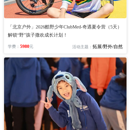
「北京户外」2026酷野少年ClubMed-奇遇夏令营（5天）
解锁“野”孩子撒欢成长计划！
5980
拓展/野外/自然
学费：
元
活动主题：