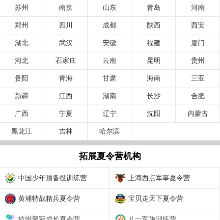
苏州
南京
山东
青岛
河南
郑州
四川
成都
陕西
西安
湖北
武汉
安徽
福建
厦门
河北
石家庄
云南
昆明
贵州
贵阳
青海
甘肃
海南
三亚
新疆
江西
湖南
长沙
合肥
广西
宁夏
辽宁
沈阳
内蒙古
黑龙江
吉林
哈尔滨
拓展夏令营机构
中国少年预备役训练营
上海西点军事夏令营
黄埔特战精兵夏令营
宝贝走天下夏令营
杭州聚冠成长夏令营
八一军旅训练营