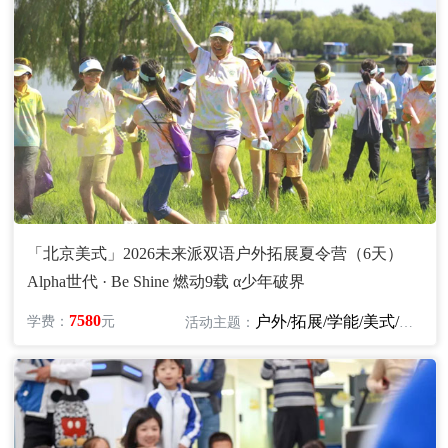
「北京美式」2026未来派双语户外拓展夏令营（6天）
Alpha世代 · Be Shine 燃动9载 α少年破界
7580
户外/拓展/学能/美式/英语
学费：
元
活动主题：