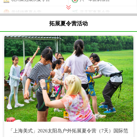
黄埔穗鹰夏令营
蓝天军事夏令营
拓展夏令营活动
河南国防教育基地军事夏令营
U Young青少年营地
北京西点军事夏令营
深圳尖兵夏令营
上海奥林修斯夏令营
黄埔名将军事训练营
引航者教育夏令营
游美营地教育夏令营
浙江莫干山1932夏令营
EACH国际营地夏令营
湖南铁血猎人军事夏令营
U Dream国际营地夏令营
「上海美式」2026太阳岛户外拓展夏令营（7天）国际范