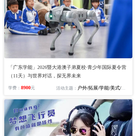
「广东学能」2026暨大港澳子弟夏校·青少年国际夏令营
（11天）与世界对话，探无界未来
8900
户外/拓展/学能/美式/英语
学费：
元
活动主题：