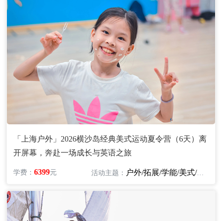
「上海户外」2026横沙岛经典美式运动夏令营（6天）离
开屏幕，奔赴一场成长与英语之旅
6399
户外/拓展/学能/美式/英语
学费：
元
活动主题：