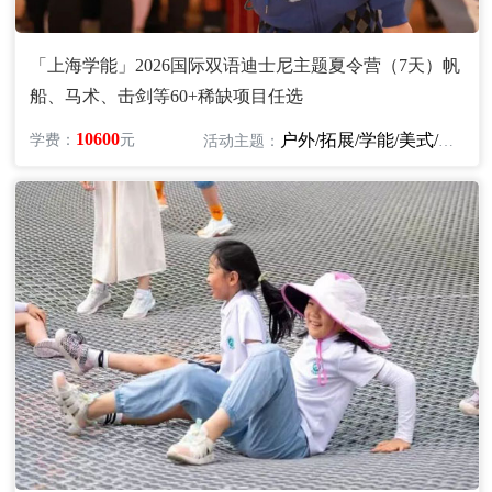
「上海学能」2026国际双语迪士尼主题夏令营（7天）帆
船、马术、击剑等60+稀缺项目任选
10600
户外/拓展/学能/美式/英语
学费：
元
活动主题：