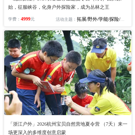
始，征服峡谷，化身户外探险家，成为丛林之王
4999
拓展/野外/学能/探险/自然
学费：
元
活动主题：
「浙江户外」2026杭州宝贝自然营地夏令营 （7天）来一
场更深入的多维度创意启蒙