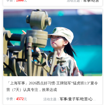
2800
军事/吃苦
学费：
元
活动主题：
「上海军事」2026西点好习惯·王牌陆军“猛虎班1:3”夏令
营（7天）认真专注，效果达成
4572
军事/童子军/吃苦/心智/励志
学费：
元
活动主题：