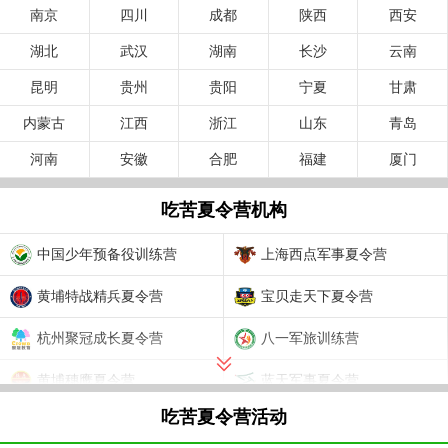
南京
四川
成都
陕西
西安
湖北
武汉
湖南
长沙
云南
昆明
贵州
贵阳
宁夏
甘肃
内蒙古
江西
浙江
山东
青岛
河南
安徽
合肥
福建
厦门
吃苦夏令营机构
中国少年预备役训练营
上海西点军事夏令营
黄埔特战精兵夏令营
宝贝走天下夏令营
杭州聚冠成长夏令营
八一军旅训练营
黄埔穗鹰夏令营
蓝天军事夏令营
吃苦夏令营活动
河南国防教育基地军事夏令营
北京西点军事夏令营