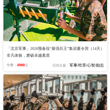
「北京军事」2026预备役“最强兵王”集训夏令营（14天）
非凡体验，磨砺卓越素质
4980
军事/吃苦/心智/励志
学费：
元
活动主题：