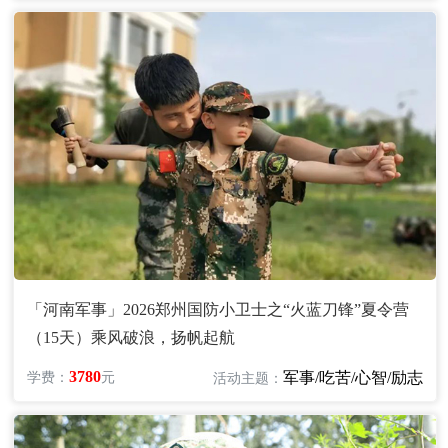
「河南军事」2026郑州国防小卫士之“火蓝刀锋”夏令营
（15天）乘风破浪，扬帆起航
3780
军事/吃苦/心智/励志
学费：
元
活动主题：