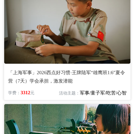
「上海军事」2026西点好习惯·王牌陆军“雄鹰班1:6”夏令
营（7天）学会承担，激发潜能
3312
军事/童子军/吃苦/心智
学费：
元
活动主题：