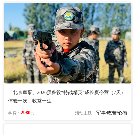
深圳尖兵夏令营
上海奥林修斯夏令营
黄埔名将军事训练营
引航者教育夏令营
浙江莫干山1932夏令营
湖南铁血猎人军事夏令营
探索发现夏令营
云南征服者军事夏令营
北京红星远航军事夏令营
广西黄埔少年军事夏令营
「北京军事」2026预备役“特战精英”成长夏令营（7天）
体验一次，收益一生！
2980
军事/吃苦/心智
学费：
元
活动主题：