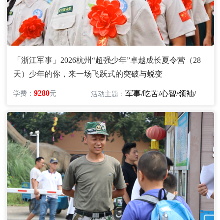
「浙江军事」2026杭州“超强少年”卓越成长夏令营（28
天）少年的你，来一场飞跃式的突破与蜕变
9280
军事/吃苦/心智/领袖/励志
学费：
元
活动主题：