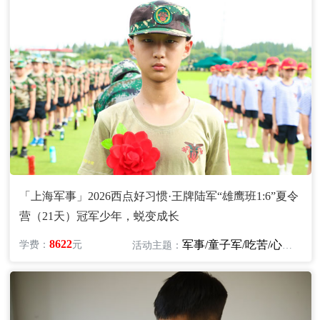
「上海军事」2026西点好习惯·王牌陆军“雄鹰班1:6”夏令
营（21天）冠军少年，蜕变成长
8622
军事/童子军/吃苦/心智/领袖/励志
学费：
元
活动主题：