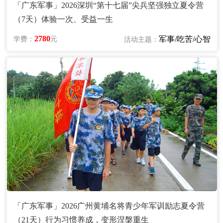
「广东军事」2026深圳“第十七届”尖兵坚强独立夏令营
（7天）体验一次、受益一生
2780
军事/吃苦/心智
学费：
元
活动主题：
「广东军事」2026广州黄埔名将青少年军训励志夏令营
（21天）行为习惯养成，变形涅槃重生