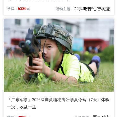
6580
军事/吃苦/心智/励志
学费：
元
活动主题：
「广东军事」2026深圳黄埔穗鹰研学夏令营（7天）体验
一次，收益一生