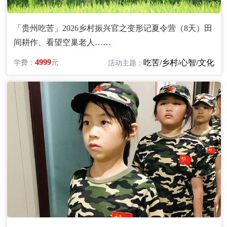
「贵州吃苦」2026乡村振兴官之变形记夏令营（8天）田
间耕作、看望空巢老人……
4999
吃苦/乡村/心智/文化
学费：
元
活动主题：