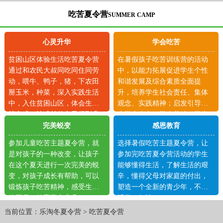
吃苦夏令营
SUMMER CAMP
心灵升华
学会吃苦
贫困山区体验生活吃苦夏令营
在暑假孩子吃苦训练营的活动
通过和农民大叔同吃同住同劳
中，以能力拓展促进学生个性
动，喂牛、鸭子，猪，下农田
和谐发展及综合素质全面提
掰玉米，种菜，深入实践生活
升，培养学生社会责任、集体
中，入住贫困山区，体会生活
观念、实践精神；启发引导学
等方式，让成长的心灵得到升
生学会生存、学会劳动、学会
华！
吃苦。
完美蜕变
感恩教育
参加儿童吃苦主题夏令营，就
选择暑假吃苦主题夏令营，让
是对孩子的一种改变，让孩子
参加完吃苦夏令营活动的学生
在这个夏天进行一次完美的蜕
能够懂得生活，了解生活的艰
变，对孩子成长有帮助，可以
辛，懂得父母对家庭的付出，
锻炼孩子吃苦精神，感受生活
塑造一个全新的青少年，不再
的不易，教育意义非凡。
骄傲、任性！
当前位置：
乐淘冬夏令营
>
吃苦夏令营