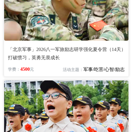
「北京军事」2026八一军旅励志研学强化夏令营（14天）
打破惯习，英勇无畏成长
4500
军事/吃苦/心智/励志
学费：
元
活动主题：