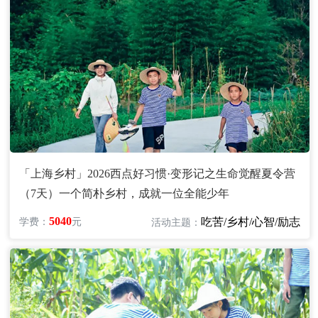
「上海乡村」2026西点好习惯·变形记之生命觉醒夏令营
（7天）一个简朴乡村，成就一位全能少年
5040
吃苦/乡村/心智/励志
学费：
元
活动主题：