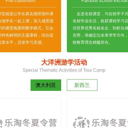
Full classroom
Famous school excha
课堂就是让学生真实插班国外课
走进名校课堂，与在校学子
当地学生一起上课，深入感受国
名校学业生活，收获课程学习
学的课堂氛围和教学模式。它会
访世界优秀名校名企，剖析自
类特色鲜明的主题课程，综合提
劣势，准确定位未来求学方向
素质水平，启发学习灵感。
校教育理念精髓所在。
1
2
3
4
5
6
7
8
9
10
大洋洲游学活动
Special Thematic Activities of Tour Camp
澳大利亚
新西兰