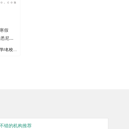
·寒假
访悉尼大
名校/旅行/学能/文化
不错的机构推荐