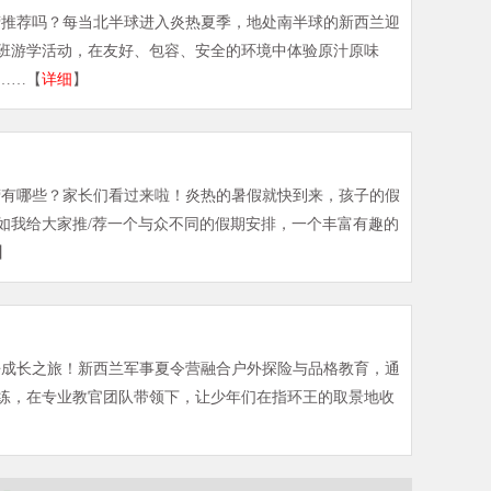
营推荐吗？每当北半球进入炎热夏季，地处南半球的新西兰迎
班游学活动，在友好、包容、安全的环境中体验原汁原味
……【
详细
】
营有哪些？家长们看过来啦！炎热的暑假就快到来，孩子的假
如我给大家推/荐一个与众不同的假期安排，一个丰富有趣的
】
净成长之旅！新西兰军事夏令营融合户外探险与品格教育，通
练，在专业教官团队带领下，让少年们在指环王的取景地收