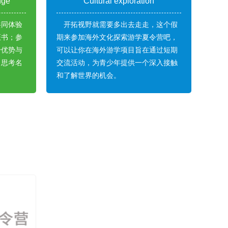
nge
Cultural exploration
雪豹军事夏令营
共同体验
开拓视野就需要多出去走走，这个假
证书；参
期来参加海外文化探索游学夏令营吧，
身优势与
可以让你在海外游学项目旨在通过短期
，思考名
交流活动，为青少年提供一个深入接触
和了解世界的机会。