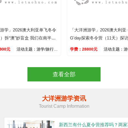
游学」2026澳大利亚单飞冬令
「大洋洲游学」2026澳大利亚
天）拆“澳”妙盲盒 我们在南半球
G'day探索冬令营（11天）探
阳光里肆意生长~
学/UTS/昆大，悉尼歌剧院
800
元
活动主题：
游学/旅行/学能/文化/自然
学费：
28800
元
活动主题：
游学/
查看全部
大洋洲游学资讯
Tourist Camp Information
新西兰有什么夏令营推荐吗？两家