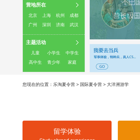
营地所在
北京
上海
杭州
成都
广州
深圳
济南
武汉
主题活动
儿童
小学生
中学生
高中生
青少年
家庭
您现在的位置：
乐淘夏令营
>
国际夏令营
>
大洋洲游学
留学体验