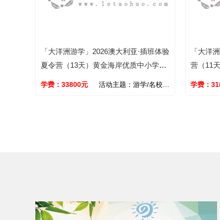
「大洋洲游学」2026澳大利亚·插班体验
「大洋洲
夏令营（13天）黄金海岸优质中小学，
营（11
城市人文探索之旅
的旷野和
学费：
33800
元
活动主题：
游学/名校/旅行/学能/文化
学费：
31