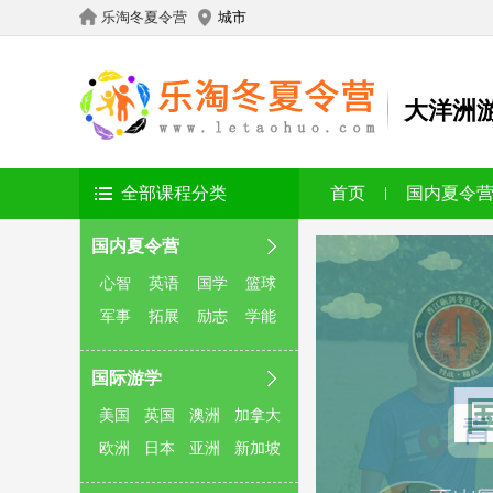
乐淘冬夏令营
城市
大洋洲
全部课程分类
首页
国内夏令
国内夏令营
心智
英语
国学
篮球
军事
拓展
励志
学能
国际游学
美国
英国
澳洲
加拿大
欧洲
日本
亚洲
新加坡