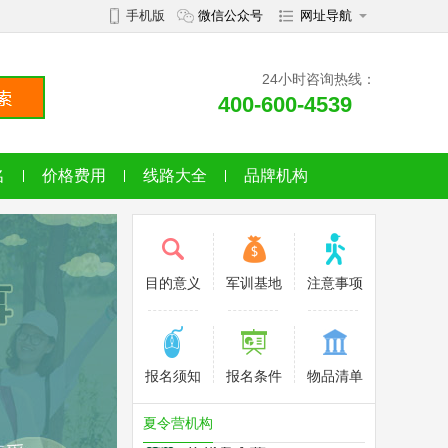
手机版
微信公众号
网址导航
24小时咨询热线：
上海拼搏体育夏令营
400-600-4539
未来领袖夏令营
上海李秋平篮球夏令营
名
价格费用
线路大全
品牌机构
长沙军拓军事夏令营
深圳菁英领袖夏令营
目的意义
军训基地
注意事项
重庆勇士军事夏令营
深圳新征程夏令营
报名须知
报名条件
物品清单
GoodCamp营地夏令营
夏令营机构
伯优夏令营