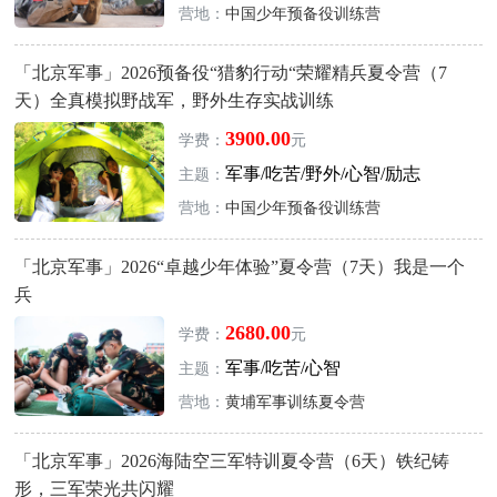
营地：
中国少年预备役训练营
「北京军事」2026预备役“猎豹行动“荣耀精兵夏令营（7
天）全真模拟野战军，野外生存实战训练
3900.00
学费：
元
军事/吃苦/野外/心智/励志
主题：
营地：
中国少年预备役训练营
「北京军事」2026“卓越少年体验”夏令营（7天）我是一个
兵
2680.00
学费：
元
军事/吃苦/心智
主题：
营地：
黄埔军事训练夏令营
「北京军事」2026海陆空三军特训夏令营（6天）铁纪铸
形，三军荣光共闪耀