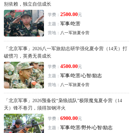
别依赖，独立自信成长
2500.00
学费：
元
军事/吃苦
主题：
营地：
八一军旅夏令营
「北京军事」2026八一军旅励志研学强化夏令营（14天）打
破惯习，英勇无畏成长
4500.00
学费：
元
军事/吃苦/心智/励志
主题：
营地：
八一军旅夏令营
「北京军事」2026预备役“枭狼战队”极限魔鬼夏令营（14
天）锋不卷刃，须得加钢淬火
6900.00
学费：
元
军事/吃苦/野外/心智/励志
主题：