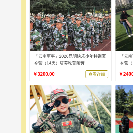
「云南军事」2026昆明快乐少年特训夏
「云南
令营（14天）培养吃苦耐劳
令营（
￥3200.00
￥2400
查看详细