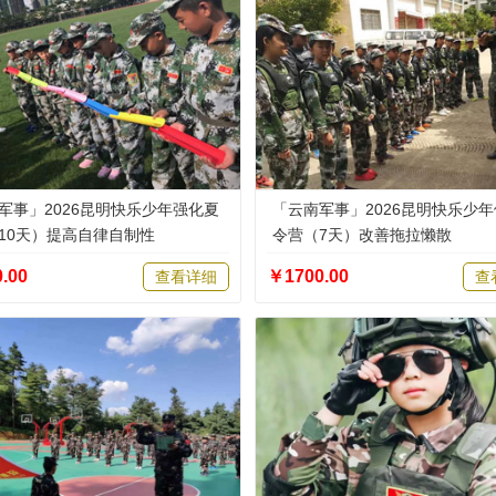
军事」2026昆明快乐少年强化夏
「云南军事」2026昆明快乐少
10天）提高自律自制性
令营（7天）改善拖拉懒散
.00
￥1700.00
查看详细
查