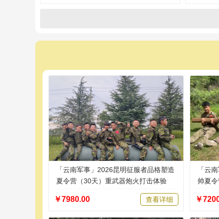
「云南军事」2026昆明征服者品格塑造
「云南
夏令营（30天）重武器炮火打击体验
帅夏令
志
￥7980.00
￥7200
查看详细