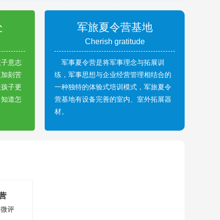
处
军旅夏令营基地
Cherish gratitude
孩子意志
军事夏令营是将军事理念与拓展训
更加刻苦
练，军事思想与企业经营管理相结合的
让孩子更
一种独特的体验式培训模式，军旅夏令
，知道怎
营基地有设备完善的室内、室外拓展器
材。
营
长微评