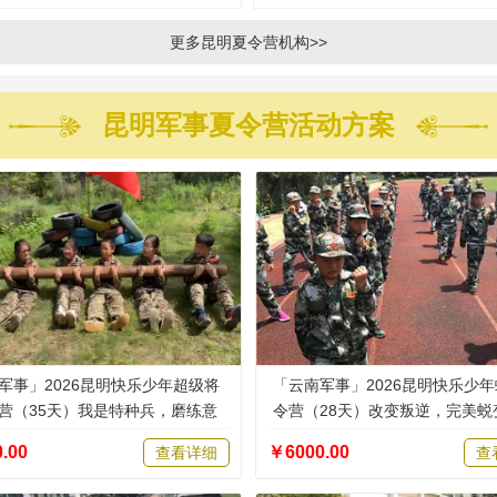
更多昆明夏令营机构>>
昆明军事夏令营活动方案
军事」2026昆明快乐少年超级将
「云南军事」2026昆明快乐少
营（35天）我是特种兵，磨练意
令营（28天）改变叛逆，完美蜕
.00
￥6000.00
查看详细
查