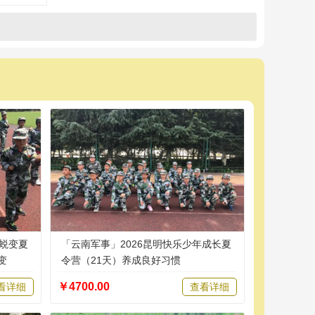
年蜕变夏
「云南军事」2026昆明快乐少年成长夏
变
令营（21天）养成良好习惯
￥4700.00
看详细
查看详细