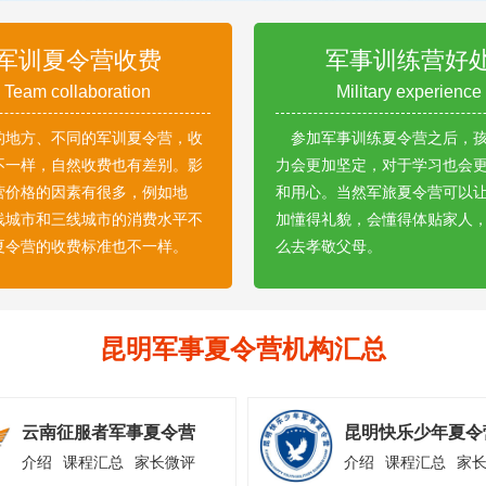
军训夏令营收费
军事训练营好
Team collaboration
Military experience
的地方、不同的军训夏令营，收
参加军事训练夏令营之后，
不一样，自然收费也有差别。影
力会更加坚定，对于学习也会
营价格的因素有很多，例如地
和用心。当然军旅夏令营可以
线城市和三线城市的消费水平不
加懂得礼貌，会懂得体贴家人
夏令营的收费标准也不一样。
么去孝敬父母。
昆明军事夏令营机构汇总
云南征服者军事夏令营
昆明快乐少年夏令
介绍
课程汇总
家长微评
介绍
课程汇总
家