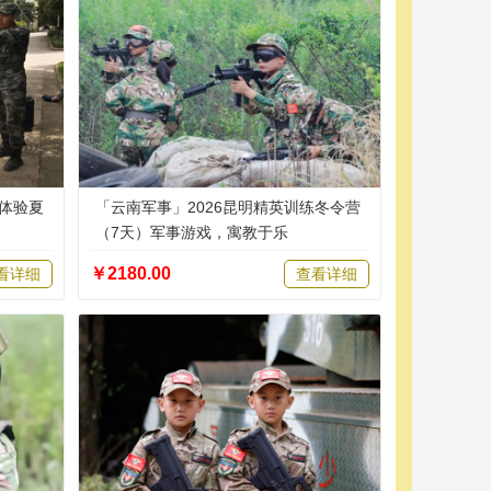
年体验夏
「云南军事」2026昆明精英训练冬令营
（7天）军事游戏，寓教于乐
￥2180.00
看详细
查看详细