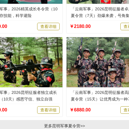
军事」2026精英成长冬令营（10
「云南军事」2026昆明征服者
存技能，科学避险
夏令营（7天）劲爆来袭，号角
敢逐梦
.00
￥2180.00
查看详细
查
军事」2026昆明征服者独立成长
「云南军事」2026昆明征服者
（10天）感恩守信、独立自强
夏令营（15天）让优秀成为一种
.00
￥6880.00
查看详细
查
更多昆明军事夏令营>>