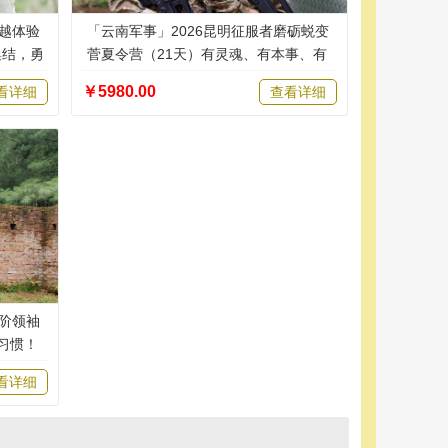
卓越体验
「云南军事」2026昆明征服者磨砺蜕变
集结，勇
菅夏令营（21天）有灵魂、有本事、有
血性、有品德
￥5980.00
看详细
查看详细
高阶领袖
习惯！
看详细