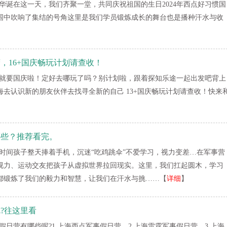
华诞在这一天，我们齐聚一堂，共同庆祝祖国的生日2024年西点好习惯国
围中吹响了集结的号角这里是我们学员锻炼成长的舞台也是播种汗水与收
营，16+国庆畅玩计划请查收！
天就要国庆啦！定好去哪玩了吗？别计划啦，跟着探知乐途一起出发吧背上
去认识新的朋友伙伴去找寻全新的自己 13+国庆畅玩计划请查收！快来
哪些？推荐看完。
时间孩子整天捧着手机，沉迷“吃鸡跳伞”不爱学习，视力变差…在军事营
视力、运动交友把孩子从虚拟世界拉回现实。这里，我们扛起圆木，学习
都锻炼了我们的毅力和智慧，让我们在汗水与挑……【
详细
】
?往这里看
假日营有哪些呢?1.上海西点军事假日营，2.上海雷霆军事假日营，3.上海