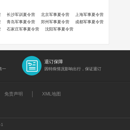
营
长沙军训夏令营
北京军事夏令营
上海军事夏令营
营
青岛军事夏令营
郑州军事夏令营
成都军事夏令营
营
石家庄军事夏令营
沈阳军事夏令营
退订保障
第一
因特殊情况影响出行，保证退订
免责声明
XML地图
-1