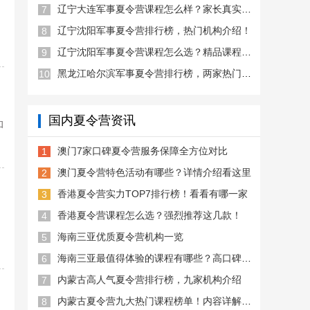
辽宁大连军事夏令营课程怎么样？家长真实好评推荐！
7
辽宁沈阳军事夏令营排行榜，热门机构介绍！
8
辽宁沈阳军事夏令营课程怎么选？精品课程汇总
9
黑龙江哈尔滨军事夏令营排行榜，两家热门机构介绍
10
国内夏令营资讯
和
澳门7家口碑夏令营服务保障全方位对比
1
澳门夏令营特色活动有哪些？详情介绍看这里
2
香港夏令营实力TOP7排行榜！看看有哪一家
3
香港夏令营课程怎么选？强烈推荐这几款！
4
海南三亚优质夏令营机构一览
5
海南三亚最值得体验的课程有哪些？高口碑课程推荐
6
内蒙古高人气夏令营排行榜，九家机构介绍
7
内蒙古夏令营九大热门课程榜单！内容详解看这里
8