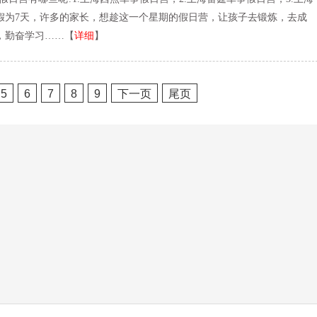
假为7天，许多的家长，想趁这一个星期的假日营，让孩子去锻炼，去成
，勤奋学习……【
详细
】
5
6
7
8
9
下一页
尾页