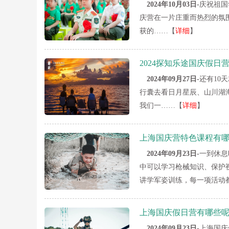
2024年10月03日-
庆祝祖国
庆营在一片庄重而热烈的氛
获的……【
详细
】
2024探知乐途国庆假日
2024年09月27日-
还有10
行囊去看日月星辰、山川湖海
我们一……【
详细
】
上海国庆营特色课程有
2024年09月23日-
一到休息
中可以学习枪械知识、保护
讲学军姿训练，每一项活动
上海国庆假日营有哪些呢
2024年09月23日-
上海国庆