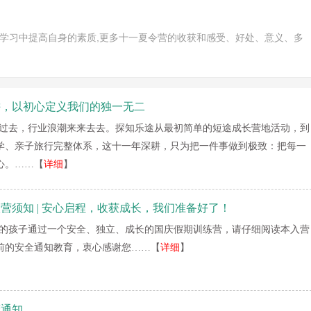
在学习中提高自身的素质,更多十一夏令营的收获和感受、好处、意义、多
耕，以初心定义我们的独一无二
年过去，行业浪潮来来去去。探知乐途从最初简单的短途成长营地活动，到
学、亲子旅行完整体系，这十一年深耕，只为把一件事做到极致：把每一
心。……【
详细
】
营须知 | 安心启程，收获成长，我们准备好了！
的孩子通过一个安全、独立、成长的国庆假期训练营，请仔细阅读本入营
前的安全通知教育，衷心感谢您……【
详细
】
营通知