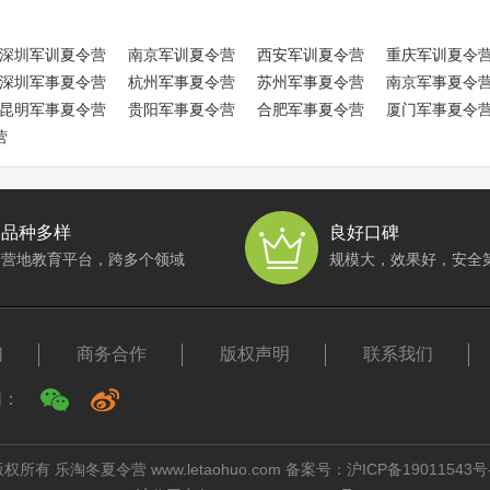
深圳军训夏令营
南京军训夏令营
西安军训夏令营
重庆军训夏令
深圳军事夏令营
杭州军事夏令营
苏州军事夏令营
南京军事夏令
昆明军事夏令营
贵阳军事夏令营
合肥军事夏令营
厦门军事夏令
营
品种多样
良好口碑
营地教育平台，跨多个领域
规模大，效果好，安全
们
商务合作
版权声明
联系我们
们：
权所有 乐淘冬夏令营 www.letaohuo.com 备案号：
沪ICP备19011543号