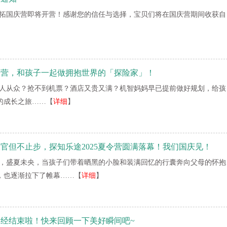
年戎拓国庆营即将开营！感谢您的信任与选择，宝贝们将在国庆营期间收获自
】
假日营，和孩子一起做拥抱世界的「探险家」！
人从众？抢不到机票？酒店又贵又满？机智妈妈早已提前做好规划，给孩
的成长之旅……【
详细
】
官但不止步，探知乐途2025夏令营圆满落幕！我们国庆见！
，盛夏未央，当孩子们带着晒黑的小脸和装满回忆的行囊奔向父母的怀抱
营，也逐渐拉下了帷幕……【
详细
】
营已经结束啦！快来回顾一下美好瞬间吧~