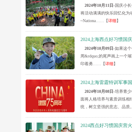
2024年10月11日-
国庆小长
将活动满满的快乐回忆化为
~Nationa……【
详细
】
2024上海西点好习惯
2024年10月09日-
如果这个
周&rdquo;的尾声画上
印着勇……【
详细
】
2024上海雷霆特训军事
2024年10月08日-
培养青少
面将人格培养与素质训练相
统，树立坚强的意志、品质
2024西点好习惯国庆