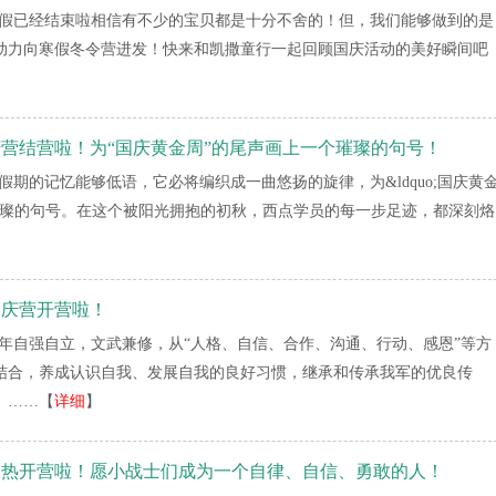
假已经结束啦相信有不少的宝贝都是十分不舍的！但，我们能够做到的是
动力向寒假冬令营进发！快来和凯撒童行一起回顾国庆活动的美好瞬间吧
国庆营结营啦！为“国庆黄金周”的尾声画上一个璀璨的句号！
假期的记忆能够低语，它必将编织成一曲悠扬的旋律，为&ldquo;国庆黄
一个璀璨的句号。在这个被阳光拥抱的初秋，西点学员的每一步足迹，都深刻烙
国庆营开营啦！
年自强自立，文武兼修，从“人格、自信、合作、沟通、行动、感恩”等方
结合，养成认识自我、发展自我的良好习惯，继承和传承我军的优良传
。……【
详细
】
营火热开营啦！愿小战士们成为一个自律、自信、勇敢的人！