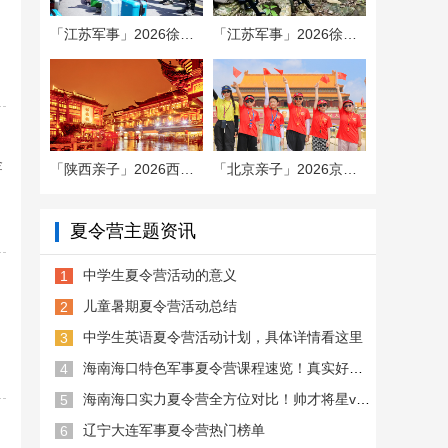
「江苏军事」2026徐州“最强兵王蜕
「江苏军事」2026徐州“利刃出鞘特
金
「陕西亲子」2026西安延安旅行夏令
「北京亲子」2026京城夏季旅行夏令
夏令营主题资讯
中学生夏令营活动的意义
1
儿童暑期夏令营活动总结
2
中学生英语夏令营活动计划，具体详情看这里
3
海南海口特色军事夏令营课程速览！真实好评推荐
4
海南海口实力夏令营全方位对比！帅才将星vs讲武堂
5
辽宁大连军事夏令营热门榜单
6