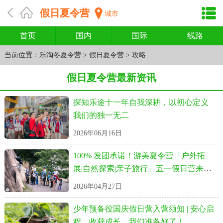
假日夏令营
城市
首页
国内
国际
线路
当前位置：
乐淘冬夏令营
>
假日夏令营
>
攻略
假日夏令营最新资讯
探知乐途十一年自我深耕，以初心定义
我们的独一无二
2026年06月16日
100% 发团承诺！游美夏令营「户外拓
展|自然探索|亲子旅行」五一假日营来
啦！
2026年04月27日
少年预备役国庆假日营入营须知 | 安心启
程，收获成长，我们准备好了！