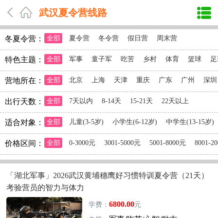
武汉夏令营线路
冬夏令营：
全部
夏令营
冬令营
假日营
周末营
特色主题：
全部
军事
童子军
吃苦
乡村
体育
篮球
足
营地所在：
全部
北京
上海
天津
重庆
广东
广州
深圳
出行天数：
全部
7天以内
8-14天
15-21天
22天以上
适合对象：
全部
儿童(3-5岁)
小学生(6-12岁)
中学生(13-15岁)
价格区间：
全部
0-3000元
3001-5000元
5001-8000元
8001-2
「湖北军事」2026武汉黄埔穗鹰好习惯特训夏令营（21天）
考验营员的智力与体力
6800.00
学费：
元