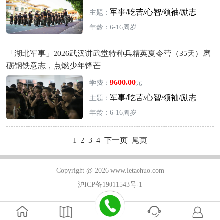
军事/吃苦/心智/领袖/励志
主题：
年龄：6-16周岁
「湖北军事」2026武汉讲武堂特种兵精英夏令营（35天）磨
砺钢铁意志，点燃少年锋芒
9600.00
学费：
元
军事/吃苦/心智/领袖/励志
主题：
年龄：6-16周岁
1
2
3
4
下一页
尾页
Copyright @ 2026 www.letaohuo.com
沪ICP备19011543号-1