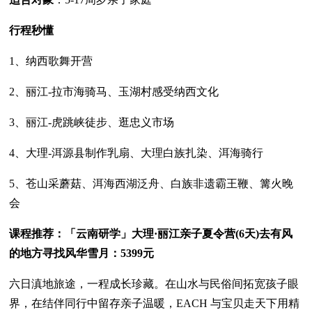
行程秒懂
1、纳西歌舞开营
2、丽江-拉市海骑马、玉湖村感受纳西文化
3、丽江-虎跳峡徒步、逛忠义市场
4、大理-洱源县制作乳扇、大理白族扎染、洱海骑行
5、苍山采蘑菇、洱海西湖泛舟、白族非遗霸王鞭、篝火晚
会
课程推荐：「云南研学」大理·丽江亲子夏令营(6天)去有风
的地方寻找风华雪月：5399元
六日滇地旅途，一程成长珍藏。在山水与民俗间拓宽孩子眼
界，在结伴同行中留存亲子温暖，EACH 与宝贝走天下用精