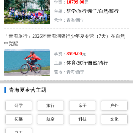
10799.00
学费：
元
研学/旅行/亲子/自然/骑行
主题：
营地：青海/西宁
「青海旅行」2026环青海湖骑行少年夏令营（7天）在自然
中觉醒
8599.00
学费：
元
体育/旅行/自然/骑行
主题：
营地：青海/西宁
青海夏令营主题
研学
旅行
亲子
户外
拓展
航空
科技
文化
义工