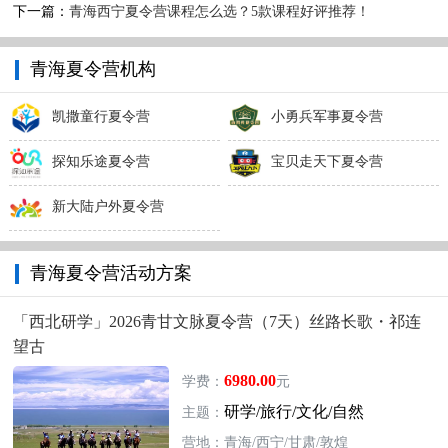
下一篇：
青海西宁夏令营课程怎么选？5款课程好评推荐！
青海夏令营机构
凯撒童行夏令营
小勇兵军事夏令营
探知乐途夏令营
宝贝走天下夏令营
新大陆户外夏令营
青海夏令营活动方案
「西北研学」2026青甘文脉夏令营（7天）丝路长歌・祁连
望古
6980.00
学费：
元
研学/旅行/文化/自然
主题：
营地：青海/西宁/甘肃/敦煌