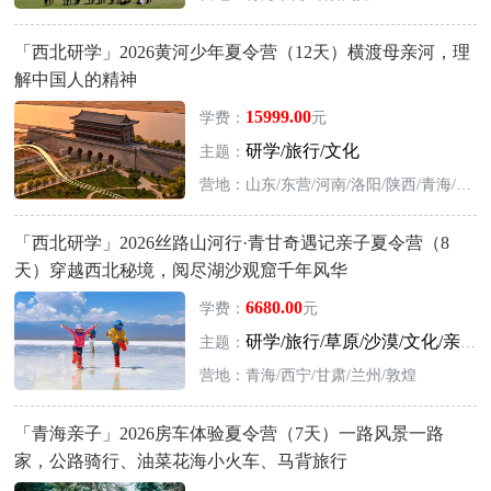
「西北研学」2026黄河少年夏令营（12天）横渡母亲河，理
解中国人的精神
15999.00
学费：
元
研学/旅行/文化
主题：
营地：山东/东营/河南/洛阳/陕西/青海/西宁/宁夏/银川
「西北研学」2026丝路山河行·青甘奇遇记亲子夏令营（8
天）穿越西北秘境，阅尽湖沙观窟千年风华
6680.00
学费：
元
研学/旅行/草原/沙漠/文化/亲子
主题：
营地：青海/西宁/甘肃/兰州/敦煌
「青海亲子」2026房车体验夏令营（7天）一路风景一路
家，公路骑行、油菜花海小火车、马背旅行