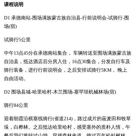
课程说明
D1 承德南站-围场满族蒙古族自治县-行前说明会-试骑行-围
场(宿)
试骑行5公里
中午13点45分在承德南站集合， 车辆转送至围场满族蒙古族
自治县，抵达酒店后分房入住，16点30集合，分发自行车及
骑行装备，进行行前说明会，之后安排试骑行5KM， 晚上
自由活动。
D2 围场县城-哈里哈村-木兰围场-塞罕坝机械林场(宿)
骑行84公里
迎着朝霞沿棋塞线骑行(省道214)，路过成片的莜麦田和牧草
垛，白桦林。之后抵达哈里哈村，感受塞外的质朴人情，午
餐后我们将转过山坳，穿越森林夹道，骑过百年松杉树林