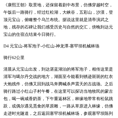
《康熙王朝》取景地，还保留着剧中布景，仿佛穿越时空，
午饭后一路骑行，经过红松湖，大峡谷，五彩山，沙漠，登
顶元宝山，俯瞰整个乌兰布统。据说这里就是清帝演武之
地，残存的石碑让我们感受历史与自然的交汇，傍晚到达元
宝山的住宿点结束今日骑行。
D4 元宝山-将军泡子-小红山-神龙潭-塞罕坝机械林场
骑行62公里
清晨从元宝山出发，到达湛蓝湖泊的将军泡子，相传这里是
清军与噶尔丹交战的地方，湖面至今能看到锈迹斑斑的红衣
大炮残件，仿佛又回到战马奔腾喊杀声震天的古战场。之后
骑行路过小红山子村午餐，在这里可以探访当地牧民的蒙古
包，喝一碗咸香奶茶，下午重返林区，林缘地带常有松鼠跳
跃，或偶尔遇见觅食的草原雕，一路从草原进入林缘，仿佛
走进时光隧道，之后返回塞罕坝机械林场，参观塞罕坝陈列