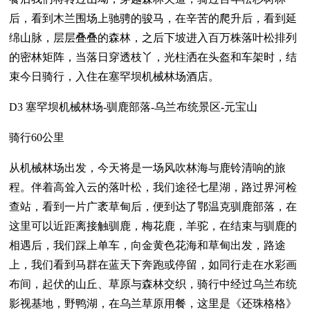
后，看到木兰围场上驰骋的骏马，在辛苦的爬升后，看到延
绵山脉，层层叠叠的森林，之后下坡进入百万株落叶松排列
的密林矩阵，当落日穿透枝丫，光柱洒在头盔和车架时，结
束今日骑行，入住在塞罕坝机械林场酒店。
D3 塞罕坝机械林场-驯鹿部落-乌兰布统景区-元宝山
骑行60公里
从机械林场出发，今天将是一场风吹林海与鹿铃清响的旅
程。伴着高耸入云的落叶松，我们途径七星湖，路过界河检
查站，看到一片广袤草甸后，便到达了鄂温克驯鹿部落，在
这里可以近距离接触驯鹿，梅花鹿，羊驼，在结束与驯鹿的
相遇后，我们踩上单车，向金黄色花海和草甸出发，路途
上，我们看到马群在蓝天下奔跑或停留，如同行走在水彩画
布间，起伏的山丘、草原与森林交织，骑行中经过乌兰布统
影视基地，野鸭湖，在乌兰草原用餐，这里是《还珠格格》