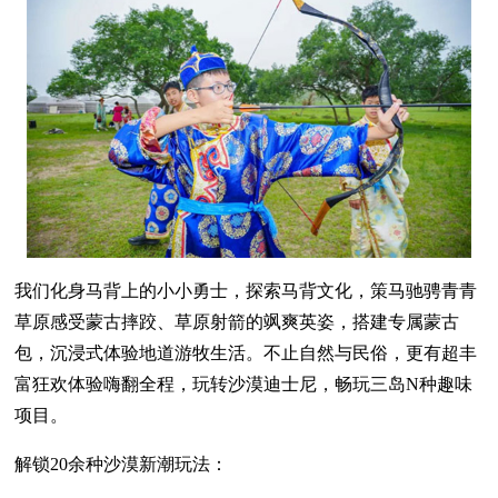
我们化身马背上的小小勇士，探索马背文化，策马驰骋青青
草原感受蒙古摔跤、草原射箭的飒爽英姿，搭建专属蒙古
包，沉浸式体验地道游牧生活。不止自然与民俗，更有超丰
富狂欢体验嗨翻全程，玩转沙漠迪士尼，畅玩三岛N种趣味
项目。
解锁20余种沙漠新潮玩法：