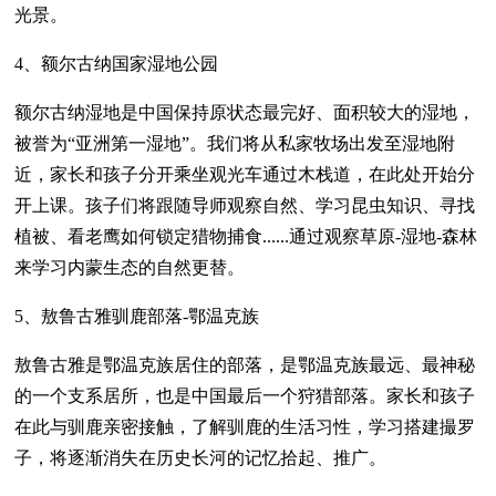
光景。
4、额尔古纳国家湿地公园
额尔古纳湿地是中国保持原状态最完好、面积较大的湿地，
被誉为“亚洲第一湿地”。我们将从私家牧场出发至湿地附
近，家长和孩子分开乘坐观光车通过木栈道，在此处开始分
开上课。孩子们将跟随导师观察自然、学习昆虫知识、寻找
植被、看老鹰如何锁定猎物捕食......通过观察草原-湿地-森林
来学习内蒙生态的自然更替。
5、敖鲁古雅驯鹿部落-鄂温克族
敖鲁古雅是鄂温克族居住的部落，是鄂温克族最远、最神秘
的一个支系居所，也是中国最后一个狩猎部落。家长和孩子
在此与驯鹿亲密接触，了解驯鹿的生活习性，学习搭建撮罗
子，将逐渐消失在历史长河的记忆拾起、推广。