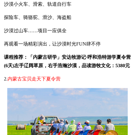
沙漠小火车、滑索、轨道自行车
探险车、骑骆驼、滑沙、海盗船
沙漠过山车……项目一应俱全
再观看一场精彩演出，让沙漠时光FUN肆不停
课程推荐：「内蒙古研学」安达牧游记·呼和浩特游学夏令营
(6天)左手辽阔草原，右手浩瀚沙漠，品读游牧文化：5380元
2.
内蒙古宝贝走天下夏令营