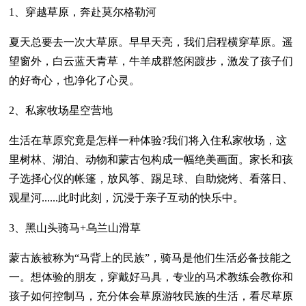
1、穿越草原，奔赴莫尔格勒河
夏天总要去一次大草原。早早天亮，我们启程横穿草原。遥
望窗外，白云蓝天青草，牛羊成群悠闲踱步，激发了孩子们
的好奇心，也净化了心灵。
2、私家牧场星空营地
生活在草原究竟是怎样一种体验?我们将入住私家牧场，这
里树林、湖泊、动物和蒙古包构成一幅绝美画面。家长和孩
子选择心仪的帐篷，放风筝、踢足球、自助烧烤、看落日、
观星河......此时此刻，沉浸于亲子互动的快乐中。
3、黑山头骑马+乌兰山滑草
蒙古族被称为“马背上的民族”，骑马是他们生活必备技能之
一。想体验的朋友，穿戴好马具，专业的马术教练会教你和
孩子如何控制马，充分体会草原游牧民族的生活，看尽草原