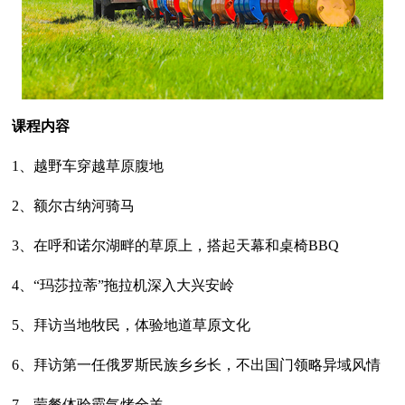
课程内容
1、越野车穿越草原腹地
2、额尔古纳河骑马
3、在呼和诺尔湖畔的草原上，搭起天幕和桌椅BBQ
4、“玛莎拉蒂”拖拉机深入大兴安岭
5、拜访当地牧民，体验地道草原文化
6、拜访第一任俄罗斯民族乡乡长，不出国门领略异域风情
7、蒙餐体验霸气烤全羊