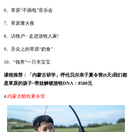
6、草原“不插电”音乐会
7、草原篝火夜
8、访牧户 · 走进游牧人家!
9、舌尖上的草原“奶食”
10、“领养”一只羊宝宝
课程推荐：「内蒙古研学」呼伦贝尔亲子夏令营(6天)我们都
是草原的孩子~带娃解锁游牧DNA：8580元
4.
内蒙古酷蛙夏令营