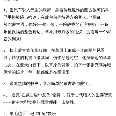
1、当汽车驶入无边的绿野，身着传统服饰的蒙古族阿妈早
已手捧银碗与哈达，在敖包前等待远方的客人。“赛白
努!”(蒙古语：你好)一句问候，一碗醇香的迎宾鲜奶，一条
象征祝福的蓝色哈达，草原用最真诚的礼仪，拥抱每一个家
庭的到来!
2、换上蒙古族传统服饰，在草原上形成一道靓丽的风景
线，精致的刺绣点缀其间，仿佛穿越时空，化身豪迈的草原
儿女。在蓝天白云下，以草原为背景，拍下一张张充满异域
风情的照片，每一帧都像是在童话里。
3、跟随热情的牧民，学习简单的蒙古语与蒙字。
4、“通克”在蒙古语中意为“髋骨”，源于古代猎人的生存智慧
——射中大型动物的髋骨便能一击制胜。
5、羊毛毡手工皂-制“皂”快乐