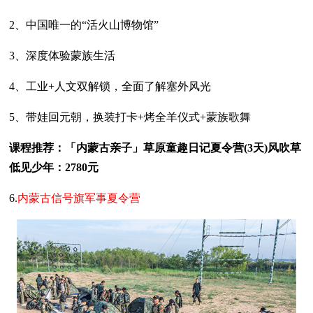
2、中国唯一的“活火山博物馆”
3、深度体验蒙族生活
4、工业+人文双解锁，全面了解塞外风光
5、带娃回元朝，换装打卡+烤全羊仪式+蒙族歌舞
课程推荐：「内蒙古亲子」草原童趣日记夏令营(3天)风吹草
低见少年：2780元
6.
内蒙古信号旗军事夏令营