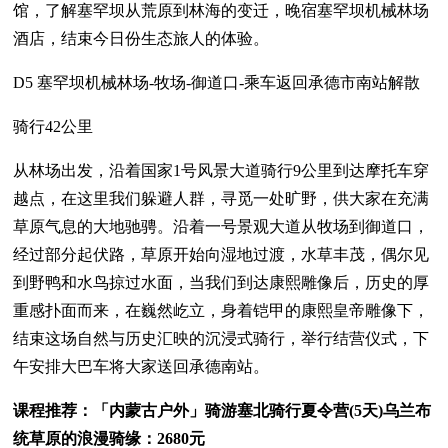
馆，了解塞罕坝从荒原到林海的变迁，晚宿塞罕坝机械林场
酒店，结束今日份生态旅人的体验。
D5 塞罕坝机械林场-牧场-御道口-乘车返回承德市南站解散
骑行42公里
从林场出发，沿着国家1号风景大道骑行9公里到达摩托车穿
越点，在这里我们躲避人群，寻觅一处旷野，供大家在充满
草原气息的大地驰骋。沿着一号景观大道从牧场到御道口，
经过部分起伏路，草原开始向湿地过渡，水草丰茂，偶尔见
到野鸭和水鸟掠过水面，当我们到达康熙雕像后，历史的厚
重感扑面而来，在巍然屹立，身着铠甲的康熙皇帝雕像下，
结束这场自然与历史汇映的沉浸式骑行，举行结营仪式，下
午安排大巴车将大家送回承德南站。
课程推荐：「内蒙古户外」骑游塞北骑行夏令营(5天)乌兰布
统草原的浪漫骑缘：2680元