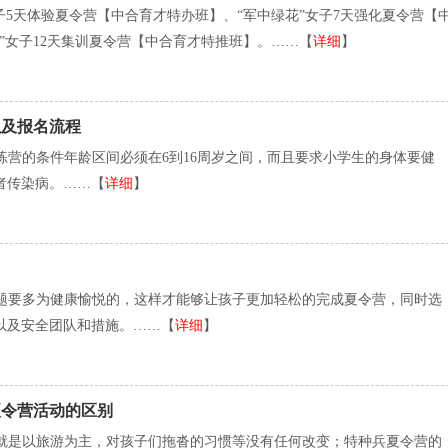
女子5天体验夏令营【中合育才特办班】、“军中绿花”女子7天强化夏令营【
”女子12天集训夏令营【中合育才特推班】。……【
详细
】
以及报名流程
练营的条件年龄区间必须在6到16周岁之间，而且要求小学生的身体要健
者传染病。……【
详细
】
题要多为健康愉悦的，这样才能够让孩子更加轻松的完成夏令营，同时选
以及安全团队和措施。……【
详细
】
夏令营活动的区别
就是以旅游为主，对孩子们拖沓的习惯等没有任何改变；特种兵夏令营的