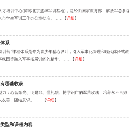
人才培训中心(简称北京盛华军训基地)，是经由国家教育部，解放军总参
京市学生军训工作办公室批准。……【
详细
】
程体系
特训营”课程体系是专为青少年精心设计，引入军事化管理和现代体验式教
事氛围等融入军事拓展训练的精华。……【
详细
】
程有哪些收获
魅力；心智阳光、明是非、懂礼貌、博学识广的军营玫瑰；培养永不言败
人友善、团结意识。……【
详细
】
班类型和课程内容