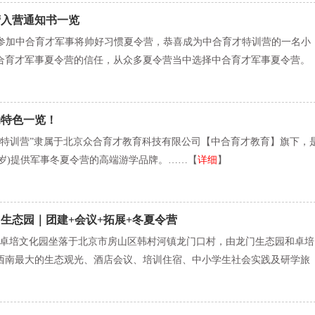
营入营通知书一览
参加中合育才军事将帅好习惯夏令营，恭喜成为中合育才特训营的一名小
合育才军事夏令营的信任，从众多夏令营当中选择中合育才军事夏令营。
动特色一览！
旅特训营”隶属于北京众合育才教育科技有限公司【中合育才教育】旗下，
17岁)提供军事冬夏令营的高端游学品牌。……【
详细
】
生态园｜团建+会议+拓展+冬夏令营
-卓培文化园坐落于北京市房山区韩村河镇龙门口村，由龙门生态园和卓培
西南最大的生态观光、酒店会议、培训住宿、中小学生社会实践及研学旅