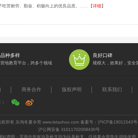
子吃苦耐劳、勤奋、积极向上的优良品质。……【
详细
】
品种多样
良好口碑
营地教育平台，跨多个领域
规模大，效果好，安全
们
商务合作
版权声明
联系我们
们：
权所有 乐淘冬夏令营 www.letaohuo.com 备案号：
沪ICP备19011543号
沪公网安备 31011702008430号
网站声明：页面中所有涉及枪支均为玩具枪支，仅供夏令营学生训练使用