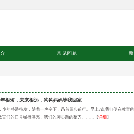
简介
常见问题
新
童年很短，未来很远，爸爸妈妈等我回家
，少年整装待发，随着一声令下，昂首阔步前行。早上7点我们便在教官
教官们的口号喊得洪亮，我们的脚步跑的整齐。……【
详细
】