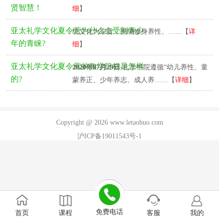
贤智慧！
细
】
2020年07月29日
-研究院以弘扬和挖掘优秀传
亚太礼学文化夏令营为什么会受到青少
统文化为宗旨，围绕修身养性、……【
详
年的青睐?
细
】
亚太礼学文化夏令营的教学目标是怎样
2020年07月29日
-礼学书院遵循“幼儿养性、童
的?
蒙养正、少年养志、成人养……【
详细
】
Copyright @ 2026 www.letaohuo.com
沪ICP备19011543号-1
免费电话
首页
课程
客服
我的