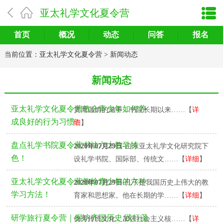
亚太礼学文化夏令营
首页
概况
动态
问答
报名
当前位置：
亚太礼学文化夏令营
>
新闻动态
新闻动态
2020年07月29日
-为了孩子的生命成长得到一
亚太礼学文化夏令营教会青少年如何养
贯而温情的滋养，书院长期以来……【
详
成良好的行为习惯?
细
】
盘点礼学书院夏令营书法六大教学特
2020年07月29日
-山东亚太礼学文化研究院下
色！
设礼学书院、国际部、传统文……【
详细
】
亚太礼学文化夏令营教给青少年的六种
2020年07月29日
-孔子是我国历史上伟大的教
学习方法！
育家和思想家。他在长期的学……【
详细
】
2020年07月29日
-为了进一步传承、弘扬中国
研学旅行夏令营｜探访齐国历史,践行圣
优秀传统文化，加强社会主义核……【
详