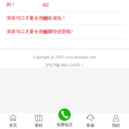
2021年09月04日
-“八到、八开”理念，从开胆
则！
细
】
到开悟，再到开语，从态势语言到……【
详
2021年09月04日
-将演讲训练、口才训练、表
演讲与口才夏令营报名须知！
细
】
演训练融为一炉，让孩子开始增……【
详
演讲与口才夏令营有哪些优势呢?
细
】
Copyright @ 2026 www.letaohuo.com
沪ICP备19011543号-1
免费电话
首页
课程
客服
我的