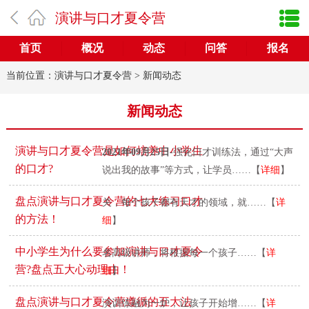
演讲与口才夏令营
首页
概况
动态
问答
报名
当前位置：
演讲与口才夏令营
>
新闻动态
新闻动态
演讲与口才夏令营是如何培养中小学生
2021年09月25日
-强化口才训练法，通过“大声
的口才?
说出我的故事”等方式，让学员……【
详细
】
2021年09月25日
-每个孩子都有引爆生命的开
盘点演讲与口才夏令营的七大练习口才
关，每个孩子都有天才的领域，就……【
详
的方法！
细
】
2021年09月24日
-演讲与口才杂志社讲师团数
中小学生为什么要参加演讲与口才夏令
名高级讲师，将根据每一个孩子……【
详
营?盘点五大心动理由！
细
】
2021年09月24日
-将演讲训练、口才训练、表
盘点演讲与口才夏令营遵循的五大法
演训练融为一炉，让孩子开始增……【
详