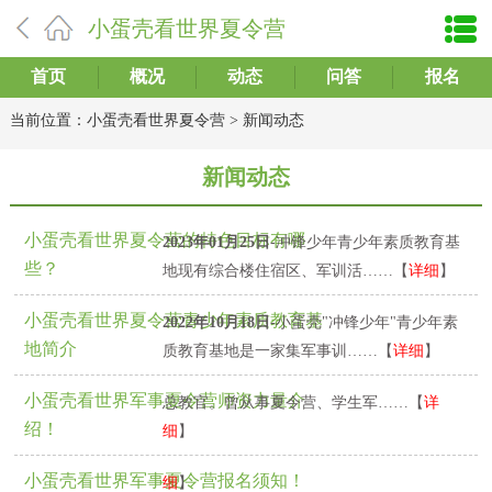
小蛋壳看世界夏令营
首页
概况
动态
问答
报名
当前位置：
小蛋壳看世界夏令营
>
新闻动态
新闻动态
小蛋壳看世界夏令营的特色目标有哪
2023年01月25日
-冲锋少年青少年素质教育基
些？
地现有综合楼住宿区、军训活……【
详细
】
小蛋壳看世界夏令营青少年素质教育基
2022年10月18日
-小蛋壳"冲锋少年"青少年素
地简介
质教育基地是一家集军事训……【
详细
】
2021年11月12日
-李鹏，陕西省国防教育基地
小蛋壳看世界军事夏令营师资力量介
总教官。曾从事夏令营、学生军……【
详
2021年11月11日
-报名参营后开营当天签入营
绍！
细
】
协议，提前3天建家长群。（如小……【
详
小蛋壳看世界军事夏令营报名须知！
细
】