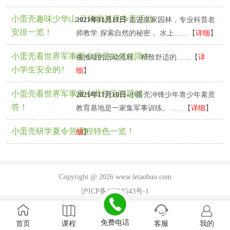
小蛋壳趣味少华山-云端挑战夏令营活动
2021年11月11日
-走进皇家园林，专业科普老
安排一览！
师教学·探索自然的秘密， 水上……【
详细
】
2021年11月11日
-安全问题始终放在首位，严
小蛋壳看世界军事夏令营是如何保障中
格推敲的活动流程、精致舒适的……【
详
小学生安全的?
细
】
小蛋壳看世界军事夏令营常见问题解
2021年11月10日
-小蛋壳冲锋少年青少年素质
2021年11月05日
-“小别离，大格局”，给孩子
答！
教育基地是一家集军事训练、……【
详细
】
一个五彩斑斓的研学夏令营，准备……【
详
小蛋壳研学夏令营课程特色一览！
细
】
Copyright @ 2026 www.letaohuo.com
沪ICP备19011543号-1
免费电话
首页
课程
客服
我的