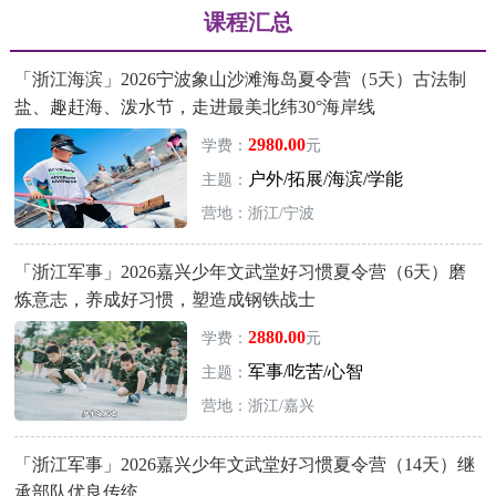
课程汇总
「浙江海滨」2026宁波象山沙滩海岛夏令营（5天）古法制
盐、趣赶海、泼水节，走进最美北纬30°海岸线
2980.00
学费：
元
户外/拓展/海滨/学能
主题：
营地：浙江/宁波
「浙江军事」2026嘉兴少年文武堂好习惯夏令营（6天）磨
炼意志，养成好习惯，塑造成钢铁战士
2880.00
学费：
元
军事/吃苦/心智
主题：
营地：浙江/嘉兴
「浙江军事」2026嘉兴少年文武堂好习惯夏令营（14天）继
承部队优良传统