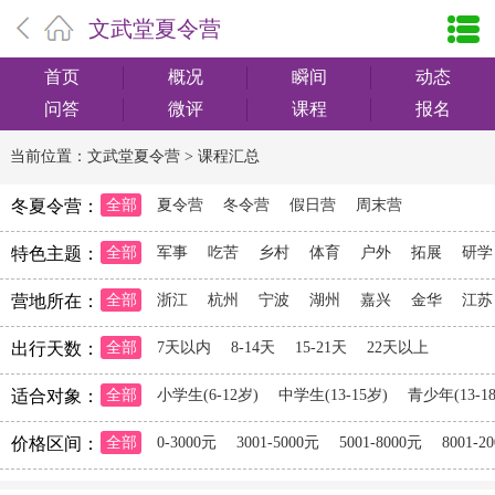
文武堂夏令营
首页
概况
瞬间
动态
问答
微评
课程
报名
当前位置：
文武堂夏令营
>
课程汇总
冬夏令营：
全部
夏令营
冬令营
假日营
周末营
特色主题：
全部
军事
吃苦
乡村
体育
户外
拓展
研学
营地所在：
全部
浙江
杭州
宁波
湖州
嘉兴
金华
江苏
出行天数：
全部
7天以内
8-14天
15-21天
22天以上
适合对象：
全部
小学生(6-12岁)
中学生(13-15岁)
青少年(13-1
价格区间：
全部
0-3000元
3001-5000元
5001-8000元
8001-2