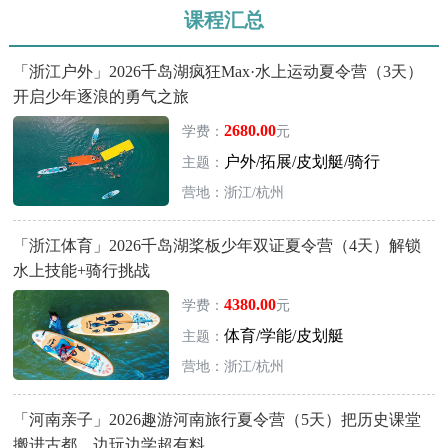
课程汇总
「浙江户外」2026千岛湖疯狂Max·水上运动夏令营（3天）
开启少年逐浪的勇气之旅
2680.00
学费：
元
户外/拓展/皮划艇/骑行
主题：
营地：浙江/杭州
「浙江体育」2026千岛湖桨板少年双证夏令营（4天）解锁
水上技能+骑行挑战
4380.00
学费：
元
体育/学能/皮划艇
主题：
营地：浙江/杭州
「河南亲子」2026趣游河南旅行夏令营（5天）把历史课堂
搬进古都，边玩边学超有料