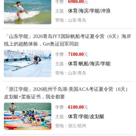
6980.00
学费：
元
体育/海滨/学能/冲浪
主题：
营地：山东/青岛
「山东学能」2026青岛IYT国际帆船考证夏令营（6天）海岸
线上的超酷体验，Get奥运冠军同款
7180.00
学费：
元
体育/帆船/海滨/学能
主题：
营地：山东/青岛
「浙江学能」2026杭州千岛湖·美国ACA考证夏令营（6天）
皮划艇+桨板证书，我全都要
6180.00
学费：
元
体育/学能/皮划艇
主题：
营地：浙江/杭州