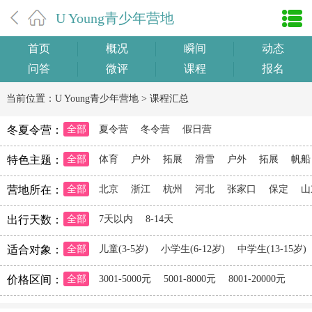
U Young青少年营地
首页
概况
瞬间
动态
问答
微评
课程
报名
当前位置：
U Young青少年营地
>
课程汇总
冬夏令营：
全部
夏令营
冬令营
假日营
特色主题：
全部
体育
户外
拓展
滑雪
户外
拓展
帆船
营地所在：
全部
北京
浙江
杭州
河北
张家口
保定
山
出行天数：
全部
7天以内
8-14天
适合对象：
全部
儿童(3-5岁)
小学生(6-12岁)
中学生(13-15岁)
价格区间：
全部
3001-5000元
5001-8000元
8001-20000元