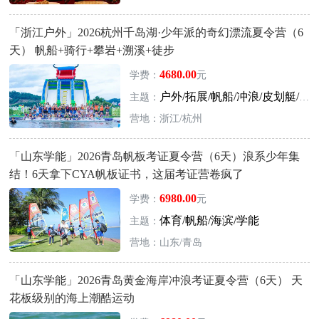
「浙江户外」2026杭州千岛湖·少年派的奇幻漂流夏令营（6
天） 帆船+骑行+攀岩+溯溪+徒步
4680.00
学费：
元
户外/拓展/帆船/冲浪/皮划艇/骑行
主题：
营地：浙江/杭州
「山东学能」2026青岛帆板考证夏令营（6天）浪系少年集
结！6天拿下CYA帆板证书，这届考证营卷疯了
6980.00
学费：
元
体育/帆船/海滨/学能
主题：
营地：山东/青岛
「山东学能」2026青岛黄金海岸冲浪考证夏令营（6天） 天
花板级别的海上潮酷运动