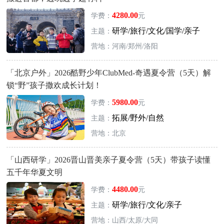
4280.00
学费：
元
研学/旅行/文化/国学/亲子
主题：
营地：河南/郑州/洛阳
「北京户外」2026酷野少年ClubMed-奇遇夏令营（5天）解
锁“野”孩子撒欢成长计划！
5980.00
学费：
元
拓展/野外/自然
主题：
营地：北京
「山西研学」2026晋山晋美亲子夏令营（5天）带孩子读懂
五千年华夏文明
4480.00
学费：
元
研学/旅行/文化/亲子
主题：
营地：山西/太原/大同