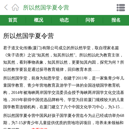
所以然国学夏令营
首页
概况
动态
问答
报名
所以然国学夏令营
君子道文化传播(厦门)有限公司成立的所以然学堂，取自理家名篇
《朱子语类》之说“知其然，知其所以然”。所以然以此为教育主张，
知其然，看到事物表象，知其所以然，更要知其内因，探究为何？所
以然教学要旨是通过探寻教育规律，回归教育本质……
所以然国学堂，前身为知恩学堂，创建于2011年，是一家集青少年儿
童国学教育、青少年营地教育及游学于一体的全国连锁国学教育机
构，2014年被海峡两岸国学交流委员会授予海峡两岸国学文化交流基
地，2019年获得中国优选品牌称号。学堂为目前厦门规模较大的儿童
国学教育连锁机构，在厦门建立了六个中国文化学习中心，为3-15岁
儿童提供基于国学素养的人格潜能和智力潜能开发课程。
所以然国学夏令营中国风好孩子国学夏令营迄今为止已经成功举办68
期，为7-15岁青少年儿童提供优质的营地培训项目，培养未来领袖和