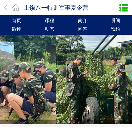
上饶八一特训军事夏令营
首页
课程
简介
瞬间
微评
动态
问答
预约