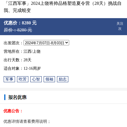
「江西军事」2024上饶将帅品格塑造夏令营（28天）挑战自
我、完成蜕变
优惠价：8280 元
关注
次
原价：8280 元
出发团次：
营地所在：江西/上饶
出行天数：28天
适合对象：12-16周岁
军事
吃苦
心智
领袖
励志
优惠公告：
优惠详情请查看费用说明；