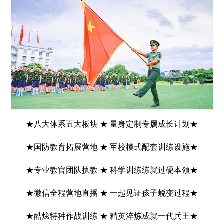
★八大体系五大板块 ★ 量身定制专属成长计划★
★国防教育拓展营地 ★ 军校模式配套训练设施★
★专业教官团队执教 ★ 科学训练练就过硬本领★
★微信全程营地直播 ★ 一起见证孩子蜕变过程★
★酷炫特种作战训练 ★ 精英淬炼成就一代兵王★