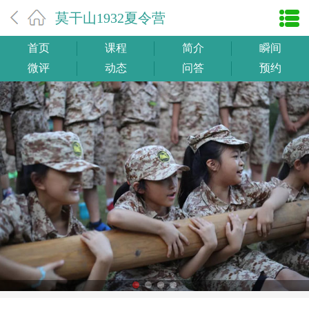
莫干山1932夏令营
首页
课程
简介
瞬间
微评
动态
问答
预约