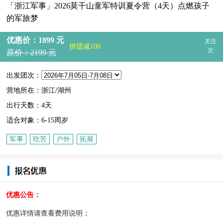
「浙江军事」2026莫干山童军特训夏令营（4天）点燃孩子
的军旅梦
优惠价：1899 元
关注
拼团减100
次
原价：2199 元
出发团次：
营地所在：浙江/湖州
出行天数：4天
适合对象：6-15周岁
军事
吃苦
户外
拓展
优惠公告：
优惠详情请查看费用说明；