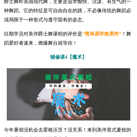
爵士舞即美国现代舞，主要是追求愉快、活泼、有生气的一
种舞蹈。它的特征是可自由自在的跳，不必像传统的舞蹈必
须局限于一种形式与遵守固有的姿态。
往期学员对美伴爵士舞课程的评价是
“简单易学效果炸”
！舞
蹈爱好者速来，燃爆舞台就等你！
辅修课4【魔术】
今年暑假没机会去霍格沃茨？没关系！来到美伴英式夏校的