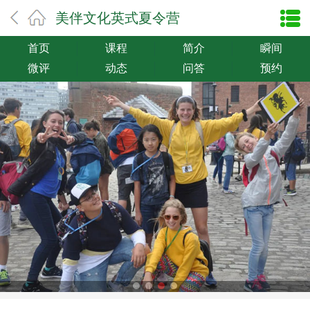
美伴文化英式夏令营
首页
课程
简介
瞬间
微评
动态
问答
预约