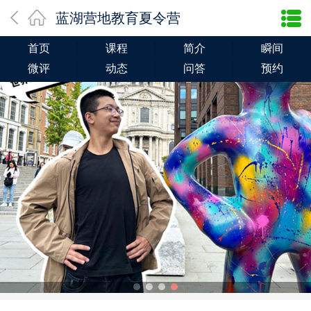
蓝湖营地教育夏令营
首页
课程
简介
瞬间
微评
动态
问答
预约