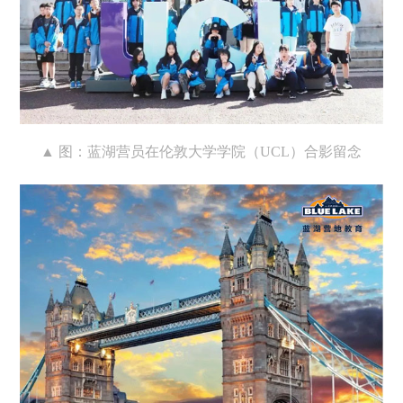
▲ 图：蓝湖营员在伦敦大学学院（UCL）合影留念