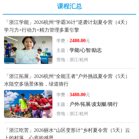
课程汇总
「浙江学能」2026杭州“学霸36计”逆袭计划夏令营（4天）
学习力+行动力+精力管理多重引擎
2480.00
学费：
元
学能/心智/励志
主题：
营地：浙江/杭州
「浙江拓展」2026杭州“全能王者”户外挑战夏令营（5天）
水陆空多场景体验，绿道骑行
3480.00
学费：
元
户外/拓展/皮划艇/骑行
主题：
营地：浙江/杭州
「浙江吃苦」2026丽水“山区变形计”乡村夏令营（5天）云
上的村落，心底的感恩