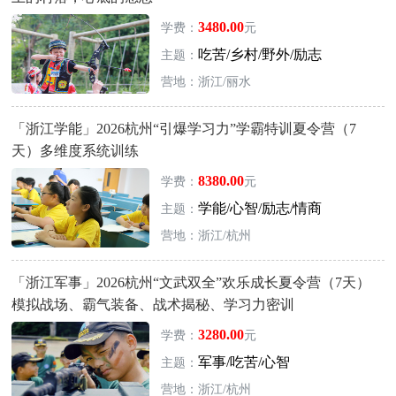
3480.00
学费：
元
吃苦/乡村/野外/励志
主题：
营地：浙江/丽水
「浙江学能」2026杭州“引爆学习力”学霸特训夏令营（7
天）多维度系统训练
8380.00
学费：
元
学能/心智/励志/情商
主题：
营地：浙江/杭州
「浙江军事」2026杭州“文武双全”欢乐成长夏令营（7天）
模拟战场、霸气装备、战术揭秘、学习力密训
3280.00
学费：
元
军事/吃苦/心智
主题：
营地：浙江/杭州