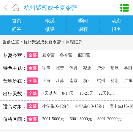
杭州聚冠成长夏令营
首页
概况
瞬间
动态
问答
微评
课程
报名
当前位置：
杭州聚冠成长夏令营
>
课程汇总
冬夏令营：
全部
夏令营
冬令营
假日营
特色主题：
全部
军事
吃苦
体育
减肥
户外
拓展
学能
营地所在：
全部
上海
江苏
南京
浙江
杭州
丽水
广东
出行天数：
全部
7天以内
8-14天
15-21天
22天以上
适合对象：
全部
小学生(6-12岁)
中学生(13-15岁)
高中生(16-1
价格区间：
全部
3001-5000元
5001-8000元
8001-20000元