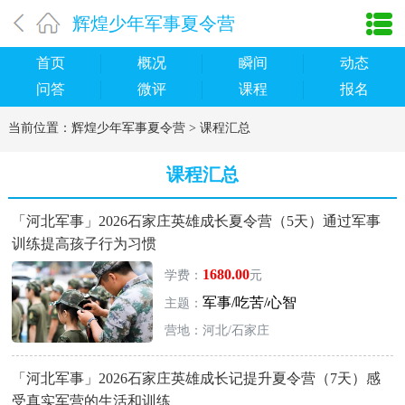
辉煌少年军事夏令营
首页
概况
瞬间
动态
问答
微评
课程
报名
当前位置：
辉煌少年军事夏令营
>
课程汇总
课程汇总
「河北军事」2026石家庄英雄成长夏令营（5天）通过军事
训练提高孩子行为习惯
1680.00
学费：
元
军事/吃苦/心智
主题：
营地：河北/石家庄
「河北军事」2026石家庄英雄成长记提升夏令营（7天）感
受真实军营的生活和训练