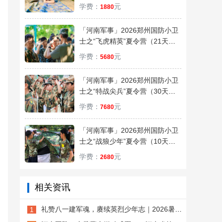
验一次，受益一生
学费：
元
1880
「河南军事」2026郑州国防小卫
士之“飞虎精英”夏令营（21天）
好习惯养成记
学费：
元
5680
「河南军事」2026郑州国防小卫
士之“特战尖兵”夏令营（30天）
体验部队生活，磨炼自身意志
学费：
元
7680
「河南军事」2026郑州国防小卫
士之“战狼少年”夏令营（10天）
走进军营·挑战自我
学费：
元
2680
相关资讯
礼赞八一建军魂，赓续英烈少年志｜2026暑期“国防小卫士”公益军事训练营热血开训
1