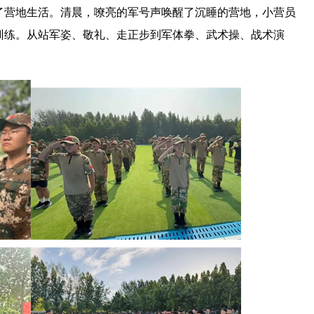
了营地生活。清晨，嘹亮的军号声唤醒了沉睡的营地，小营员
训练。从站军姿、敬礼、走正步到军体拳、武术操、战术演