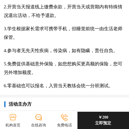
2.开营当天报道线上缴费余款，开营当天或营期内有特殊情
况退出活动，不给予退款。
3.学生根据家长需求可携带手机，但睡觉前统一由生活老师
保管。
4.参与者无先天性疾病，传染病，如有隐瞒，责任自负。
5.免费提供基础意外保险，如您想购买更高额的保险，您可
另外增加额度。
6.零基础也可以报名，入营当天教练会统一分班测试。
活动主办方
￥200
飞赫篮球夏令营
立即预定
机构首页
在线咨询
免费电话
飞赫训练营专注于青少年运动成长，提供运动教学培训和体育教育咨询服务。广州塔篮球公园可承办大型体育赛事，并为企事业单位、政府部门、社区举办拓展培训活动。我们与广州多所大学高校开展合作，通过每年开展多期的篮球夏令营活动增加学员丰富的交流机会。封闭式高校训练场所。锻炼意志，培养坚韧不拔，自强不息的优秀品质，这个暑假让孩子发自内心热爱运动，告别手机、肥胖、懒惰，成为更加优秀的自己，让我们一起来长高高吧。