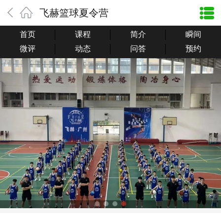
飞赫篮球夏令营
首页
课程
简介
瞬间
微评
动态
问答
预约