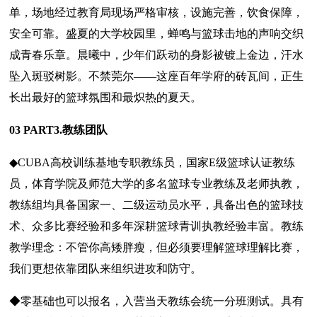
单，场地经过教育局现场严格审核，设施完善，饮食保障，
安全可靠。盛夏的大学校园里，蝉鸣与篮球击地的声响交织
成青春乐章。晨曦中，少年们跃动的身影被镀上金边，汗水
坠入斑驳树影。不禁莞尔——这座百年学府的砖瓦间，正生
长出最好的篮球氛围和最炽热的夏天。
03 PART3.教练团队
◆CUBA高校训练基地专职教练员，国家E级篮球认证教练
员，体育学院及师范大学的多名篮球专业教练及老师执教，
教练组均具备国家一、二级运动员水平，具备出色的篮球技
术、众多比赛经验和多年深耕篮球青训执教经验丰富。教练
教学理念：不管你高矮胖瘦，但必须要理解篮球理解比赛，
我们更想依靠团队来组织进攻和防守。
◆零基础也可以报名，入营当天教练会统一分班测试。具有