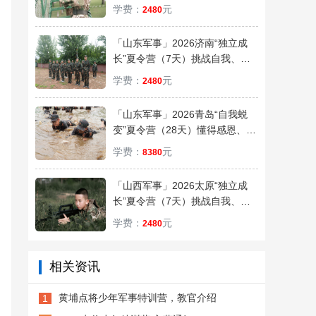
彰，显青春风采
学费：
元
2480
「山东军事」2026济南“独立成
长”夏令营（7天）挑战自我、超
越自我！
学费：
元
2480
「山东军事」2026青岛“自我蜕
变”夏令营（28天）懂得感恩、确
立目标
学费：
元
8380
「山西军事」2026太原“独立成
长”夏令营（7天）挑战自我、超
越自我！
学费：
元
2480
相关资讯
黄埔点将少年军事特训营，教官介绍
1