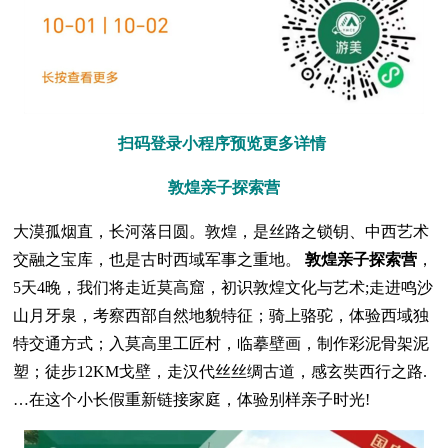
扫码登录小程序预览更多详情
敦煌亲子探索营
大漠孤烟直，长河落日圆。敦煌，是丝路之锁钥、中西艺术
交融之宝库，也是古时西域军事之重地。
敦煌亲子探索营
，
5天4晚，我们将走近莫高窟，初识敦煌文化与艺术;走进鸣沙
山月牙泉，考察西部自然地貌特征；骑上骆驼，体验西域独
特交通方式；入莫高里工匠村，临摹壁画，制作彩泥骨架泥
塑；徒步12KM戈壁，走汉代丝丝绸古道，感玄奘西行之路.
…在这个小长假重新链接家庭，体验别样亲子时光!