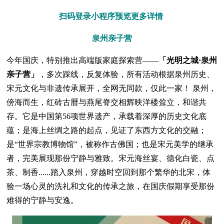
扫码登录小程序预览更多详情
泉州亲子营
今年国庆，特别推出高端版家庭探索营——
「光明之城·泉州
亲子营」
，多次踩线，反复体验，所有活动根据泉州历史、
宋元文化与非遗传承展开，全网无同款，仅此一家！ 泉州，
傍海而生，红砖古曆与燕尾脊交相辉映洋楼耸立，和谐共
存。它是中国第56项世界遗产，承载着深厚的历史文化底
蕴；是海上丝绸之路的起点，见证了东西方文化的交融；
是“世界宗教博物馆”，被称作古佛国；也是宋元美学的继承
者，完美展现那份宁静与雅致。宋元海丝宴、德化白瓷、点
茶、制香......踏入泉州，穿越时空回到那个繁华的北宋，体
验一场心灵的洗礼和文化的传承之旅，在国庆假期享受那份
难得的宁静与安逸。