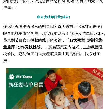
游的美好回忆，又或是您自己想拥有‘甩娃’的自由时光，统
统满足！
疯狂麦咭单日营(独立)
还记得金鹰卡通播出的明星闯关真人秀节目《疯狂的麦咭》
吗？电视里看的闯关，现实版更刺激！ 疯狂麦咭单日营带营
员来到节目官方授权的线下体验馆，
「12大密室+定制化海
量题库+协作竞技挑战」
，震撼还原室内游戏，主题氛围轻
松愉快，还能孩子们最大程度激发主观能动性，快乐过国
庆！