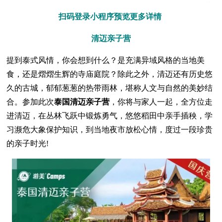
扫码登录小程序预览更多详情
清迈亲子营
提到泰式风情，你会想到什么？是充满异域风格的当地美
食，还是熠熠生辉的寺庙庭院？除此之外，清迈还有历史悠
久的古城，郁郁葱葱的热带雨林，堪称人文与自然的美妙结
合。参加此次
泰国清迈亲子营
，你将与家人一起，全方位走
进清迈，在丛林飞跃中锻炼勇气，悠悠稻田中亲手插秧，学
习濒危大象保护知识，到当地夜市放松心情，度过一段珍贵
的亲子时光!