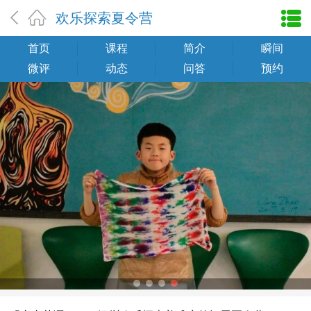
欢乐探索夏令营
首页
课程
简介
瞬间
微评
动态
问答
预约