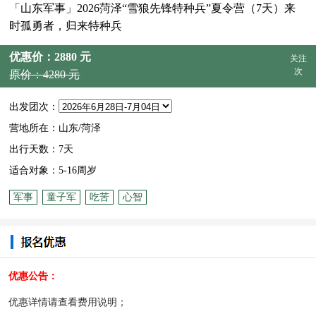
「山东军事」2026菏泽“雪狼先锋特种兵”夏令营（7天）来
时孤勇者，归来特种兵
优惠价：2880 元
关注
次
原价：4280 元
出发团次：
营地所在：山东/菏泽
出行天数：7天
适合对象：5-16周岁
军事
童子军
吃苦
心智
优惠公告：
优惠详情请查看费用说明；