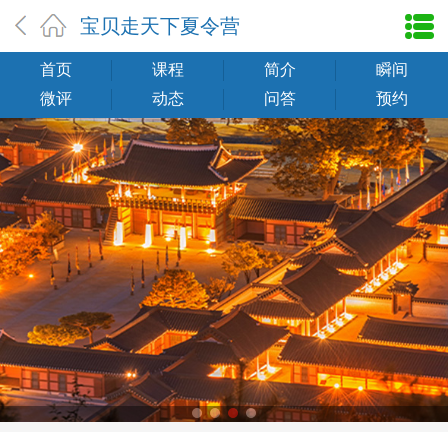
宝贝走天下夏令营
首页
课程
简介
瞬间
微评
动态
问答
预约