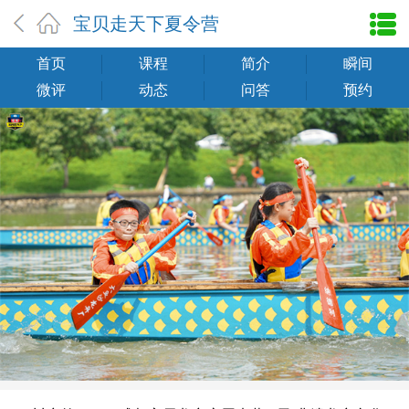
宝贝走天下夏令营
首页
课程
简介
瞬间
微评
动态
问答
预约