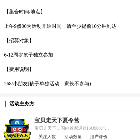
【集合时间/地点】
上午9点00为活动开始时间，请至少提前10分钟到达
【招募对象】
6-12周岁孩子独立参加
【费用说明】
268/小朋友(孩子单独活动，家长不参与)
活动主办方
宝贝走天下夏令营
宝贝走天下，国内首家通过ISO9001“国内儿童研学旅行”认证的儿童户外活动机构，截至今日已覆盖全国20+城市。专注打造高品质儿童户外活动，践行儿童户外成长教育。目前公司已发展成国内儿童户外教育标志性企业。获得包括著名天使投资人王刚、暾澜资本、上市公司皇氏集团、华盖资本、丰厚资本等机构从天使轮到B轮的融资。公司核心团队成员多来自阿里巴巴、中国美院、新东方等互联网企业与教育机构，汇聚资深户外活动玩家与儿童教育专家。公司总部在杭州，下设北京、上海、广州、深圳、南京、济南、西安、成都、厦门、福州、武汉、长沙、苏州、宁波等20+城市分部。
关注人数
活动数量
用户评价