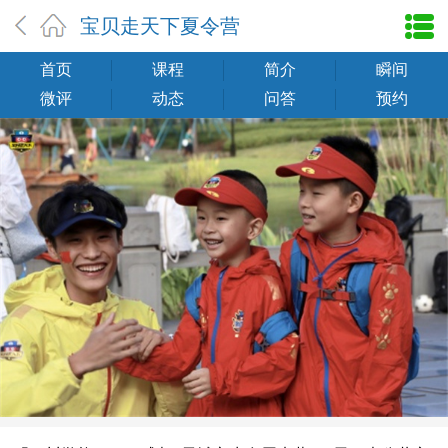
宝贝走天下夏令营
首页
课程
简介
瞬间
微评
动态
问答
预约