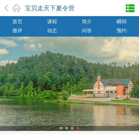
宝贝走天下夏令营
首页
课程
简介
瞬间
微评
动态
问答
预约